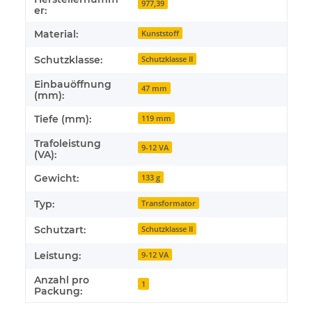
977,39
er:
Material:
Kunststoff
Schutzklasse:
Schutzklasse II
Einbauöffnung
47 mm
(mm):
Tiefe (mm):
119 mm
Trafoleistung
9-12 VA
(VA):
Gewicht:
133 g
Typ:
Transformator
Schutzart:
Schutzklasse II
Leistung:
9-12 VA
Anzahl pro
1
Packung: