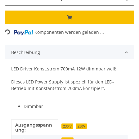
Loading...
Komponenten werden geladen ...
Beschreibung
LED Driver Konst.strom 700mA 12W dimmbar weiß
Dieses LED Power Supply ist speziell für den LED-
Betrieb mit Konstantstrom 700mA konzipiert.
Dimmbar
Ausgangsspann
Produkteigenschaft
Wert
230 V
230V
ung: