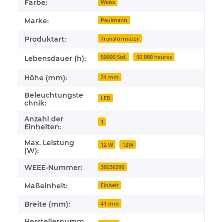
Farbe:
Weiss
Marke:
Paulmann
Produktart:
Transformator
50000 Std.
50 000 heures
Lebensdauer (h):
Höhe (mm):
24 mm
Beleuchtungste
LED
chnik:
Anzahl der
1
Einheiten:
Max. Leistung
12 W
12W
(W):
WEEE-Nummer:
39236390
Maßeinheit:
Einheit
Breite (mm):
41 mm
Herstellernumm