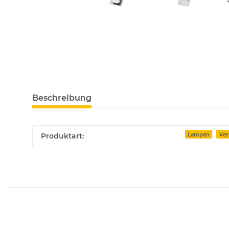
Beschreibung
Produkteigenschaft
Wert
Lampen
Ver
Produktart: