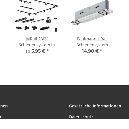
MRail 230V
Paulmann URail
Schienensystem in
Schienensystem
Schwarz GU10 Spots
Light&Easy Linien
ab
5,95 €
*
14,90 €
*
Komponenten
Verbinder 230V Metall
Stangensystem
austauschbare LED
Leuchtmittel Schwarz
onen
Gesetzliche Informationen
uns
Datenschutz
öglichkeiten
AGB