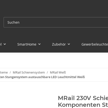
l
SmartHome
Zubehör
Gewerbeleucht
steme
MRail Schienensystem
MRail Weiß
ten Stangensystem austauschbare LED Leuchtmittel Weiß
MRail 230V Schi
Komponenten St