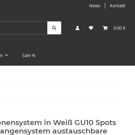
News
Kontakt
0,00 €
en
Sale %
enensystem in Weiß GU10 Spots
angensystem austauschbare