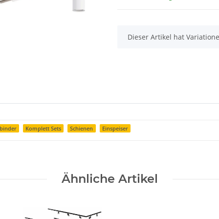
x
Dieser Artikel hat Variatio
binder
Komplett Sets
Schienen
Einspeiser
Ähnliche Artikel