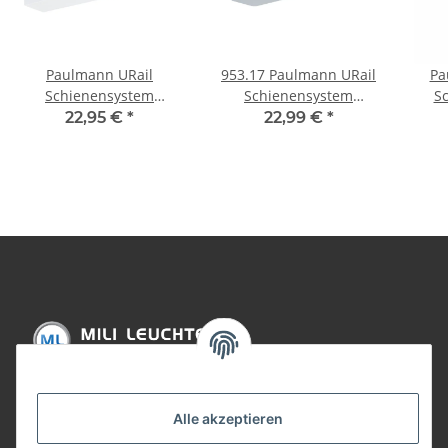
Paulmann URail
953.17 Paulmann URail
Pa
Schienensystem
Schienensystem
S
Light&Easy Spot Ring
Präsenzmelder max.
Ein
22,95 €
*
22,99 €
*
1x11W GU10 Weiß 230V
500W Chrom matt 230V
7,
Metall
Kunststoff
23
mat
Informationen
Alle akzeptieren