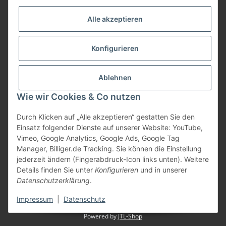
Informationen
Alle akzeptieren
Gesetzliche Informationen
Konfigurieren
Bezahlung
Ablehnen
Wie wir Cookies & Co nutzen
Durch Klicken auf „Alle akzeptieren“ gestatten Sie den
Einsatz folgender Dienste auf unserer Website: YouTube,
Vimeo, Google Analytics, Google Ads, Google Tag
Manager, Billiger.de Tracking. Sie können die Einstellung
jederzeit ändern (Fingerabdruck-Icon links unten). Weitere
Vertrag widerrufen
Details finden Sie unter
Konfigurieren
und in unserer
Datenschutzerklärung
.
* Alle Preise inkl. gesetzlicher USt., zzgl.
Versand
Impressum
|
Datenschutz
Powered by
JTL-Shop