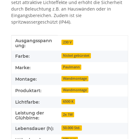
setzt attraktive Lichteffekte und erhöht die Sicherheit
durch Beleuchtung z.B. an Hauswänden oder in
Eingangsbereichen. Zudem ist sie
spritzwassergeschützt (IP44).
Ausgangsspann
Produkteigenschaft
Wert
230 V
ung:
Farbe:
Nickel gebürstet
Marke:
Paulmann
Montage:
Wandmontage
Produktart:
Wandmontage
Lichtfarbe:
6500 K
Leistung der
2x 1W
Glühbirne:
Lebensdauer (h):
50.000 Std.