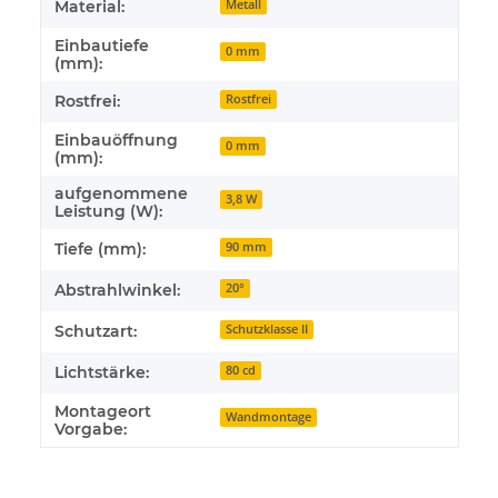
Material:
Metall
Einbautiefe
0 mm
(mm):
Rostfrei:
Rostfrei
Einbauöffnung
0 mm
(mm):
aufgenommene
3,8 W
Leistung (W):
Tiefe (mm):
90 mm
Abstrahlwinkel:
20°
Schutzart:
Schutzklasse II
Lichtstärke:
80 cd
Montageort
Wandmontage
Vorgabe: