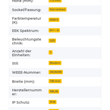
Höhe (mm):
172 mm
Sockel/Fassung:
fest verbaut
Farbtemperatur
6500 K
(K):
EEK Spektrum:
A++ - A
Beleuchtungste
LED
chnik:
Anzahl der
1
Einheiten:
Stil:
Modern
WEEE-Nummer:
39236390
Breite (mm):
100 mm
Herstellernumm
996,46
er:
IP Schutz:
IP44