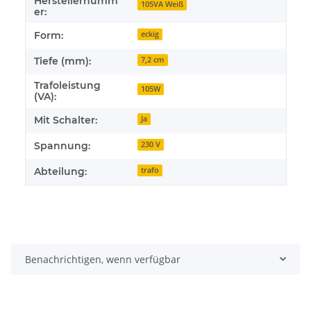
Herstellernumm
105VA Weiß
er:
Form:
eckig
Tiefe (mm):
7,2 cm
Trafoleistung
105W
(VA):
Mit Schalter:
Ja
Spannung:
230 V
Abteilung:
trafo
Benachrichtigen, wenn verfügbar