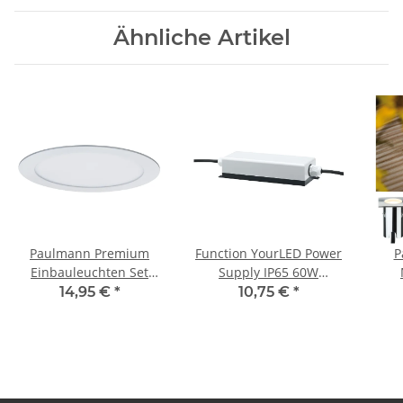
Ähnliche Artikel
Paulmann Premium
Function YourLED Power
P
Einbauleuchten Set
Supply IP65 60W
SmartPanel RGBW rund
230/12V DC
Ein
14,95 €
*
10,75 €
*
LED 1x3,5W 12VA
Grau/Schwarz Kunststoff
IP
230V/350mA 220mm
4x0
Weiß matt/A