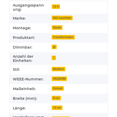
Ausgangsspann
Produkteigenschaft
Wert
12 V
ung:
Marke:
Mili Leuchten
Montage:
Decke
Produktart:
Transformator
Dimmbar:
Ja
Anzahl der
1
Einheiten:
Stil:
Modern
WEEE-Nummer:
39236390
Maßeinheit:
Einheit
Breite (mm):
8 cm
Länge:
13 cm