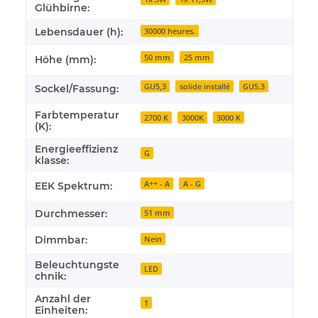
Glühbirne:
Lebensdauer (h):
30000 heures.
50 mm
25 mm
Höhe (mm):
GU5,3
solide installé
GU5.3
Sockel/Fassung:
Farbtemperatur
2700 K
3000K
3000 K
(K):
Energieeffizienz
G
klasse:
A++ - A
A - G
EEK Spektrum:
Durchmesser:
51 mm
Dimmbar:
Nein
Beleuchtungste
LED
chnik:
Anzahl der
1
Einheiten: