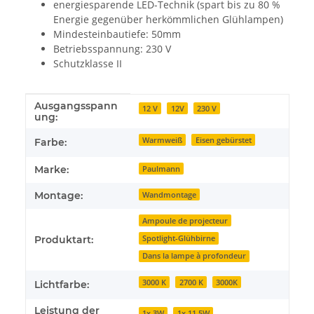
energiesparende LED-Technik (spart bis zu 80 %
Energie gegenüber herkömmlichen Glühlampen)
Mindesteinbautiefe: 50mm
Betriebsspannung: 230 V
Schutzklasse II
Ausgangsspann
Produkteigenschaft
Wert
12 V
12V
230 V
ung:
Warmweiß
Eisen gebürstet
Farbe:
Marke:
Paulmann
Montage:
Wandmontage
Ampoule de projecteur
Spotlight-Glühbirne
Produktart:
Dans la lampe à profondeur
3000 K
2700 K
3000K
Lichtfarbe:
Leistung der
1x 3W
1x 11,5W