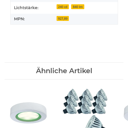
240 cd
840 lm
Lichtstärke:
MPN:
927,89
Ähnliche Artikel