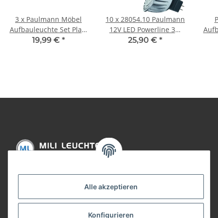
3 x Paulmann Möbel
10 x 28054.10 Paulmann
Aufbauleuchte Set Platy
12V LED Powerline 3W
Aufb
rund RGB inkl.
GU5,3 Fassung 35°
L
19,99 €
*
25,90 €
*
Fernbedienung 3x1W
Warmweiß
230V
Farbwechsel weiß
Informationen
Alle akzeptieren
Gesetzliche Informationen
Konfigurieren