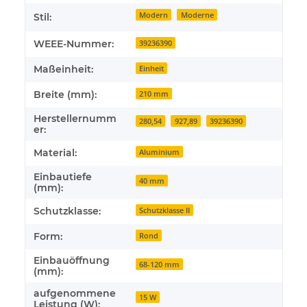
Modern
Moderne
Stil:
WEEE-Nummer:
39236390
Maßeinheit:
Einheit
Breite (mm):
210 mm
Herstellernumm
280,54
927,89
39236390
er:
Material:
Aluminium
Einbautiefe
40 mm
(mm):
Schutzklasse:
Schutzklasse II
Form:
Rond
Einbauöffnung
68-120 mm
(mm):
aufgenommene
15 W
Leistung (W):