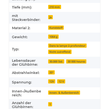
Tiefe (mm):
210 mm
mit
Ja
Steckverbinder:
Material 2:
Kunststoff
Gewicht:
1064 g
Dans la lampe à profondeur
Typ:
Nicht zutreffend
Lebensdauer
30.000 Std.
30 000 heures
der Glühbirne:
Abstrahlwinkel:
35°
12V
12 V
Spannung:
Innen-/Außenbe
Innen- & Außenbereich
reich:
Anzahl der
1
Glühbirnen: