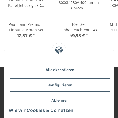
Paulmann Premium
10er Set
MILI
Einbauleuchten Set
Einbauleuchtenn 5W
300
Panel Jet eckig LED
3000K 230V 400 lumen
1
12,87 €
*
49,95 €
*
1x11,5W 2700K 230V
Chrom inkl.
210mm Eisen
austauschbare LED
gebürstet/Alu
Modul geringe
Einbautiefe
Alle akzeptieren
Konfigurieren
Informationen
Ablehnen
Wie wir Cookies & Co nutzen
Gesetzliche Informationen