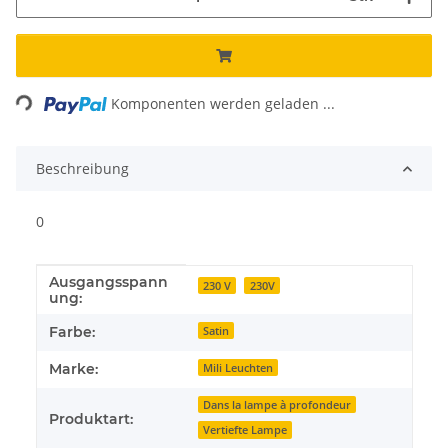
Loading...
Komponenten werden geladen ...
Beschreibung
0
Ausgangsspann
Produkteigenschaft
Wert
230 V
230V
ung:
Farbe:
Satin
Marke:
Mili Leuchten
Dans la lampe à profondeur
Produktart:
Vertiefte Lampe