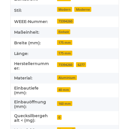
Modern
Moderne
Stil:
WEEE-Nummer:
73394260
Maßeinheit:
Einheit
Breite (mm):
175 mm
Länge:
175 mm
Herstellernumm
73394260
6277
er:
Material:
Aluminium
Einbautiefe
40 mm
(mm):
Einbauöffnung
160 mm
(mm):
Quecksilbergeh
0
alt < (mg):