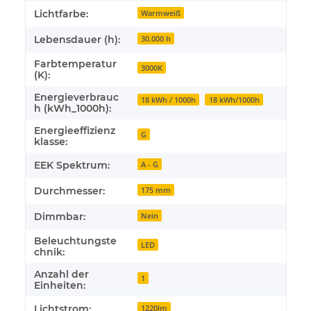
Lichtfarbe:
Warmweiß
Lebensdauer (h):
30.000 h
Farbtemperatur
3000K
(K):
Energieverbrauc
18 kWh / 1000h
18 kWh/1000h
h (kWh_1000h):
Energieeffizienz
G
klasse:
EEK Spektrum:
A - G
Durchmesser:
175 mm
Dimmbar:
Nein
Beleuchtungste
LED
chnik:
Anzahl der
1
Einheiten:
Lichtstrom:
1220lm