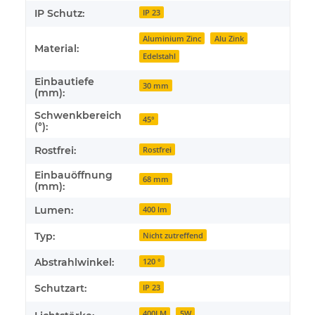
IP Schutz:
IP 23
Aluminium Zinc
Alu Zink
Material:
Edelstahl
Einbautiefe
30 mm
(mm):
Schwenkbereich
45°
(°):
Rostfrei:
Rostfrei
Einbauöffnung
68 mm
(mm):
Lumen:
400 lm
Typ:
Nicht zutreffend
Abstrahlwinkel:
120 °
Schutzart:
IP 23
400LM
5W