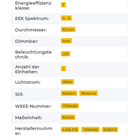
Energieeffizienz
F
klasse:
EEK Spektrum:
A - G
Durchmesser:
83 mm
Dimmbar:
Nein
Beleuchtungste
LED
chnik:
Anzahl der
1
Einheiten:
Lichtstrom:
400lm
Modern
Moderne
Stil:
WEEE-Nummer:
73394260
Maßeinheit:
Einheit
Herstellernumm
6.336.310
73394260
6336310
er: