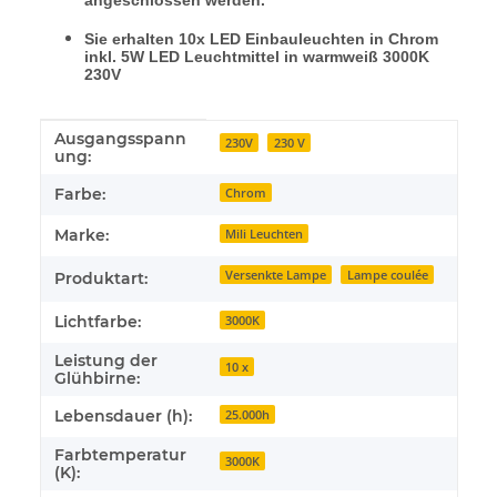
angeschlossen werden.
Sie erhalten 10x LED Einbauleuchten in Chrom
inkl. 5W LED Leuchtmittel in warmweiß 3000K
230V
Ausgangsspann
Produkteigenschaft
Wert
230V
230 V
ung:
Farbe:
Chrom
Marke:
Mili Leuchten
Versenkte Lampe
Lampe coulée
Produktart:
Lichtfarbe:
3000K
Leistung der
10 x
Glühbirne:
Lebensdauer (h):
25.000h
Farbtemperatur
3000K
(K):