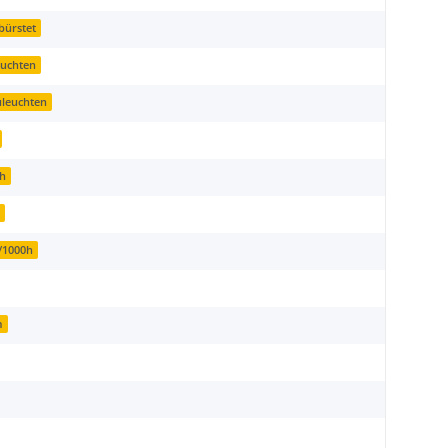
bürstet
euchten
uleuchten
0h
l
/1000h
m