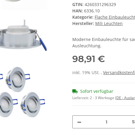
GTIN:
4260331296329
HAN:
6336.10
Kategorie:
Flache Einbauleuch
Hersteller:
Mili Leuchten
Moderne Einbauleuchte für sau
Ausleuchtung.
98,91 €
inkl. 19% USt. ,
Versandkostenf
Sofort verfügbar
Lieferzeit:
2 - 3 Werktage
(DE - Ausla
S