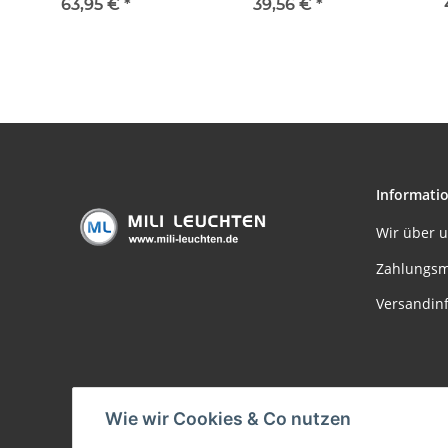
3000K Warmweiss 230V
3000K Warmweiss 230V
3000K
63,95 €
*
39,56 €
*
400 lumen Eisen
400 lumen Eisen
gebürstet inkl.
gebürstet inkl.
aust
austauschbare LED
austauschbare LED
Mo
Modul geringe
Modul geringe
Einbautiefe
Einbautiefe
Informati
Wir über 
Zahlungsm
Versandin
Wie wir Cookies & Co nutzen