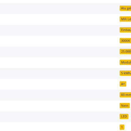
Alu ge
Mili L
Einba
3000K
25.00
Modu
5 kWh
A+
83 m
Nein
LED
1