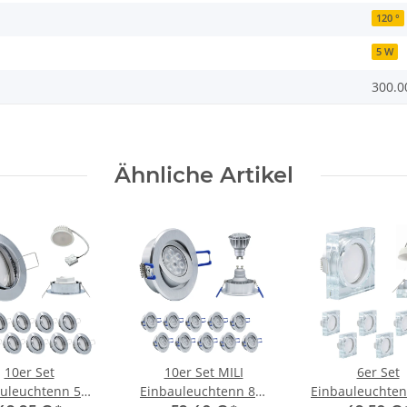
120 °
5 W
300.0
Ähnliche Artikel
10er Set
10er Set MILI
6er Set
auleuchtenn 5W
Einbauleuchtenn 8W
Einbauleuchten