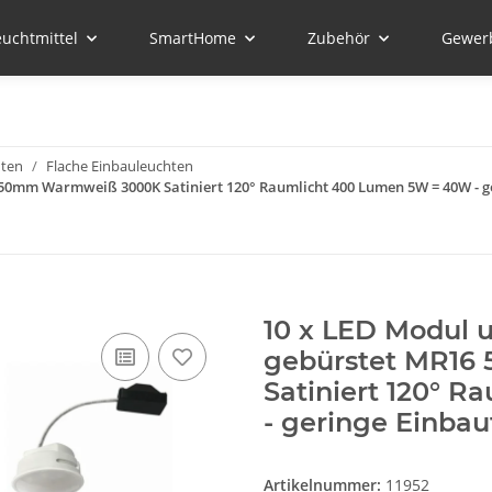
euchtmittel
SmartHome
Zubehör
Gewer
hten
Flache Einbauleuchten
 50mm Warmweiß 3000K Satiniert 120° Raumlicht 400 Lumen 5W = 40W - ge
10 x LED Modul 
gebürstet MR1
Satiniert 120° 
- geringe Einbau
Artikelnummer:
11952