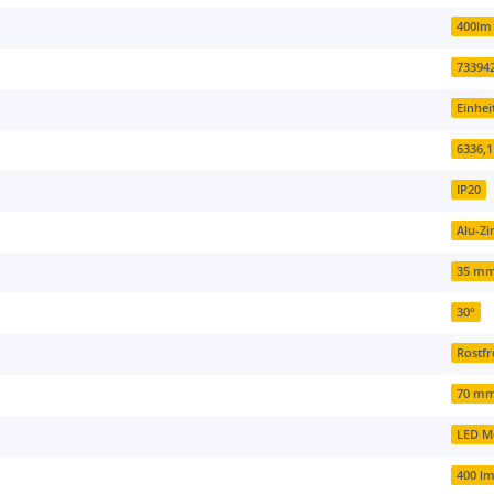
400lm
73394
Einhei
6336,1
IP20
Alu-Zi
35 m
30°
Rostfr
70 m
LED M
400 l