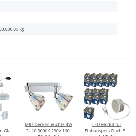
00.000,00
kg
MILI Deckenleuchte 4W
LED Modul für
n Glas
GU10 3000K 230V 1600
Einbauspots Flach 5W