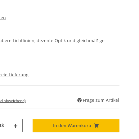
ten
bere Lichtlinien, dezente Optik und gleichmäßige
reie Lieferung
Frage zum Artikel
nd abweichend)
tk
In den Warenkorb