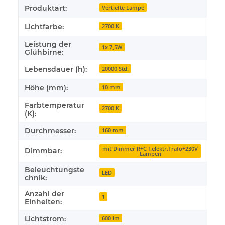
Produktart:
Vertiefte Lampe
Lichtfarbe:
2700 K
Leistung der
1x 7,5W
Glühbirne:
Lebensdauer (h):
20000 Std.
Höhe (mm):
10 mm
Farbtemperatur
2700 K
(K):
Durchmesser:
160 mm
mit Dimmer R+C f.elektr.Trafo+230V
Dimmbar:
Lampen
Beleuchtungste
LED
chnik:
Anzahl der
1
Einheiten:
Lichtstrom:
600 lm