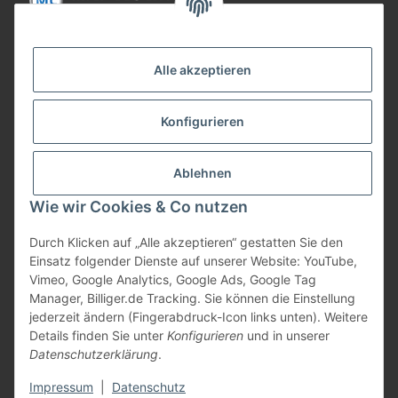
Informationen
Alle akzeptieren
Gesetzliche Informationen
Konfigurieren
Bezahlung
Ablehnen
Wie wir Cookies & Co nutzen
Durch Klicken auf „Alle akzeptieren“ gestatten Sie den
Einsatz folgender Dienste auf unserer Website: YouTube,
Vimeo, Google Analytics, Google Ads, Google Tag
Manager, Billiger.de Tracking. Sie können die Einstellung
jederzeit ändern (Fingerabdruck-Icon links unten). Weitere
Vertrag widerrufen
Details finden Sie unter
Konfigurieren
und in unserer
Datenschutzerklärung
.
* Alle Preise inkl. gesetzlicher USt., zzgl.
Versand
Impressum
|
Datenschutz