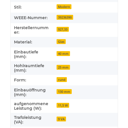
Stil:
Modern
WEEE-Nummer:
39236390
Herstellernumm
927,33
er:
Material:
Glas
Einbautiefe
40 mm
(mm):
Hohlraumtiefe
25 mm
(mm):
Form:
rund
Einbauöffnung
130 mm
(mm):
aufgenommene
11,5 W
Leistung (W):
Trafoleistung
9 VA
(VA):