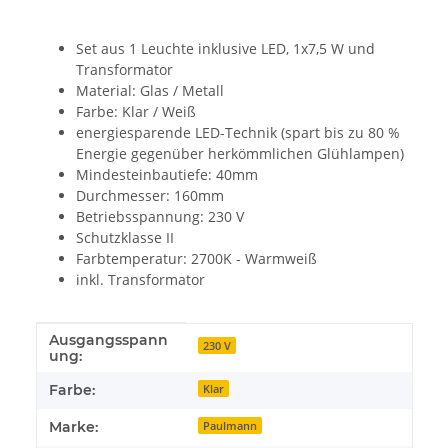
Set aus 1 Leuchte inklusive LED, 1x7,5 W und
Transformator
Material: Glas / Metall
Farbe: Klar / Weiß
energiesparende LED-Technik (spart bis zu 80 %
Energie gegenüber herkömmlichen Glühlampen)
Mindesteinbautiefe: 40mm
Durchmesser: 160mm
Betriebsspannung: 230 V
Schutzklasse II
Farbtemperatur: 2700K - Warmweiß
inkl. Transformator
Ausgangsspann
Produkteigenschaft
Wert
230 V
ung:
Farbe:
Klar
Marke:
Paulmann