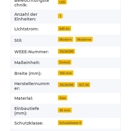
Beleuchtungste
LED
chnik:
Anzahl der
1
Einheiten:
Lichtstrom:
640 lm
Modern
Moderne
Stil:
WEEE-Nummer:
39236390
Maßeinheit:
Einheit
Breite (mm):
160 mm
Herstellernumm
39236390
927,34
er:
Material:
Glas
Einbautiefe
40 mm
(mm):
Schutzklasse:
Schutzklasse II