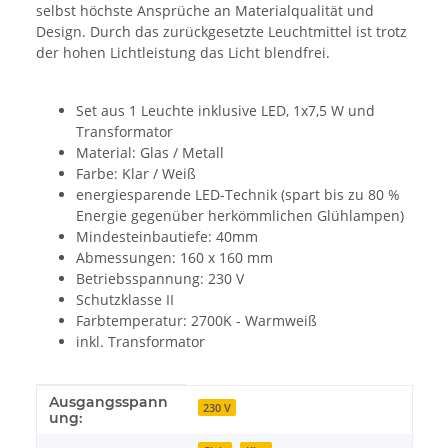
selbst höchste Ansprüche an Materialqualität und
Design. Durch das zurückgesetzte Leuchtmittel ist trotz
der hohen Lichtleistung das Licht blendfrei.
Set aus 1 Leuchte inklusive LED, 1x7,5 W und
Transformator
Material: Glas / Metall
Farbe: Klar / Weiß
energiesparende LED-Technik (spart bis zu 80 %
Energie gegenüber herkömmlichen Glühlampen)
Mindesteinbautiefe: 40mm
Abmessungen: 160 x 160 mm
Betriebsspannung: 230 V
Schutzklasse II
Farbtemperatur: 2700K - Warmweiß
inkl. Transformator
Ausgangsspann
Produkteigenschaft
Wert
230 V
ung: