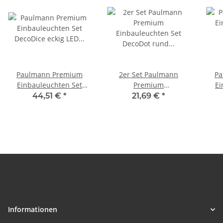
Paulmann Premium
2er Set Paulmann
Pa
Einbauleuchten Set
Premium
Ei
DecoDice eckig LED
Einbauleuchten Set
Dec
44,51 €
*
21,69 €
*
2x7,5W 18VA
DecoDot rund LED
LED
160x160mm Klar/Weiß
2x7,5W 18VA 160mm
Kla
Glas/Metall
Klar/Weiß Glas/Metall
Informationen