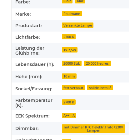
Clair
Klar
Farbe:
Marke:
Paulmann
Produktart:
Versenkte Lampe
Lichtfarbe:
2700 K
Leistung der
1x 7,5W
Glühbirne:
20000 Std.
20 000 heures.
Lebensdauer (h):
Höhe (mm):
10 mm
fest verbaut
solide installé
Sockel/Fassung:
Farbtemperatur
2700 K
(K):
EEK Spektrum:
A++ - A
mit Dimmer R+C f.elektr.Trafo+230V
Dimmbar:
Lampen