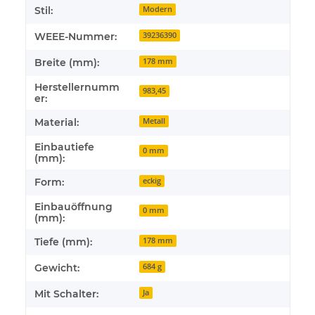
Stil:
Modern
WEEE-Nummer:
39236390
Breite (mm):
178 mm
Herstellernumm
983,45
er:
Material:
Metall
Einbautiefe
0 mm
(mm):
Form:
eckig
Einbauöffnung
0 mm
(mm):
Tiefe (mm):
178 mm
Gewicht:
684 g
Mit Schalter:
Ja