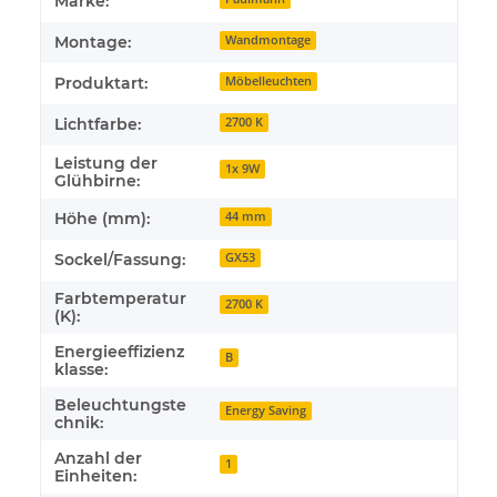
Marke:
Montage:
Wandmontage
Produktart:
Möbelleuchten
Lichtfarbe:
2700 K
Leistung der
1x 9W
Glühbirne:
Höhe (mm):
44 mm
Sockel/Fassung:
GX53
Farbtemperatur
2700 K
(K):
Energieeffizienz
B
klasse:
Beleuchtungste
Energy Saving
chnik:
Anzahl der
1
Einheiten: