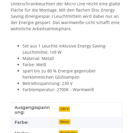
Unterschrankleuchten der Micro Line reicht eine glatte
Fläche für die Montage. Mit den flachen Disc Energy
Saving (Energiespar-) Leuchtmitteln wird dabei nur an
der Energie gespart. Das warmweiße Licht schafft eine
wohnliche Arbeitsatmosphäre.
Set aus 1 Leuchte inklusive Energy Saving-
Leuchtmittel, 1x9 W
Material: Metall
Farbe: Weiß
spart bis zu 80 % Energie gegenüber
herkömmlichen Glühlampen
Betriebsspannung: 230 V
Farbtemperatur: 2700K - Warmweiß
Ausgangsspann
Produkteigenschaft
Wert
230 V
ung:
Farbe:
Weiss
Paulmann