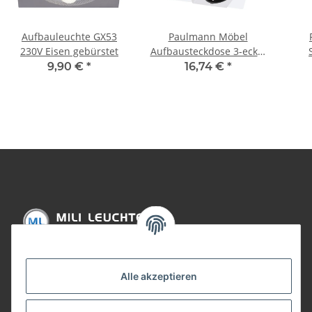
Aufbauleuchte GX53
Paulmann Möbel
230V Eisen gebürstet
Aufbausteckdose 3-eckig
Weiß/Metall
Deco
9,90 €
*
16,74 €
*
Pe
GU10
Informationen
Alle akzeptieren
Gesetzliche Informationen