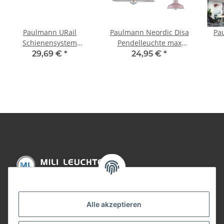
Paulmann URail
Paulmann Neordic Disa
Pa
Schienensystem
Pendelleuchte max
Light&Easy Spot Titurel
1x20W E27 Rosa/Weiß
Pe
29,69 €
*
24,95 €
*
1x42W G9 Chrom
matt 230V
Chr
m/Opal/Sz 230V
Metall/Marmor
Metall/Glas
Informationen
Alle akzeptieren