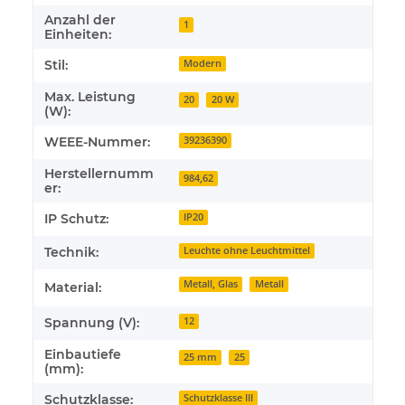
Anzahl der
1
Einheiten:
Stil:
Modern
Max. Leistung
20
20 W
(W):
WEEE-Nummer:
39236390
Herstellernumm
984,62
er:
IP Schutz:
IP20
Technik:
Leuchte ohne Leuchtmittel
Metall, Glas
Metall
Material:
Spannung (V):
12
Einbautiefe
25 mm
25
(mm):
Schutzklasse:
Schutzklasse III