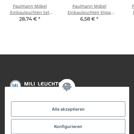
Paulmann Möbel
Paulmann Möbel
Einbauleuchten Set
Einbauleuchten Klipp
Schutzglas strukt. 3x20W
Klapp max.20W 12V G4
Schu
28,74 €
*
6,58 €
*
70VA 230/12V G4 66mm
72mm
max
Chrom/Stahlblech/Glas
Chrom/Stahlblech/Glas
ge
Informationen
Alle akzeptieren
Gesetzliche Informationen
Konfigurieren