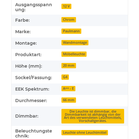
Ausgangsspann
Produkteigenschaft
Wert
12 V
ung:
Farbe:
Chrom
Marke:
Paulmann
Montage:
Wandmontage
Produktart:
Möbelleuchte
Höhe (mm):
20 mm
Sockel/Fassung:
G4
EEK Spektrum:
A++ - E
Durchmesser:
66 mm
Die Leuchte ist dimmbar, die
Dimmbarkeit ist abhängig von der
Dimmbar:
Art des verwendeten Leuchtmittels,
Vorschaltgerätes.
Beleuchtungste
Leuchte ohne Leuchtmittel
chnik: