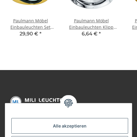
Paulmann Möbel
Paulmann Möbel
Einbauleuchten Set
Einbauleuchten Klipp
Ei
schwenkbar 5x20W
Klapp max.20W 12V G4
K
29,90 €
*
6,64 €
*
105VA 230/12V G4 69mm
72mm
105V
Gold/Stahlblech/Glas
Chrom/Stahlblech/Glas
Go
Informationen
Alle akzeptieren