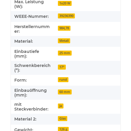
Max. Leistung
1x20 W
(W):
WEEE-Nummer:
39236390
Herstellernumm
984,78
er:
Material:
Metall
Einbautiefe
25 mm
(mm):
Schwenkbereich
17°
(°):
Form:
rund
Einbauöffnung
60 mm
(mm):
mit
Ja
Steckverbinder:
Material 2:
Glas
Gewicht:
126 g