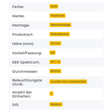
Farbe:
Gold
Marke:
Paulmann
Montage:
Wandmontage
Produktart:
Möbelleuchte
Höhe (mm):
22 mm
Sockel/Fassung:
G4
EEK Spektrum:
A++ - E
Durchmesser:
69 mm
Beleuchtungste
Leuchte ohne Leuchtmittel
chnik:
Anzahl der
1
Einheiten:
Stil:
Modern