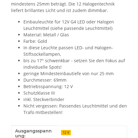
mindestens 25mm beträgt. Die 12 Halogentechnik
liefert brillantes Licht und ist zudem dimmbar.
Einbauleuchte für 12V G4 LED oder Halogen
Leuchtmittel (siehe passende Leuchtmittel)
Material: Metall / Glas
Farbe: Gold
In diese Leuchte passen LED- und Halogen-
Stiftsockellampen,
bis zu 17° schwenkbar - setzen Sie den Fokus auf
individuelle Spots!
geringe Mindesteinbautiefe von nur 25 mm
Durchmesser: 69mm
Betriebsspannung: 12 V
Schutzklasse III
inkl. Steckverbinder
Nicht vergessen: Passendes Leuchtmittel und den
Trafo mitbestellen!
Ausgangsspann
Produkteigenschaft
Wert
12 V
ung: