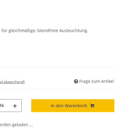
für gleichmäßige, blendfreie Ausleuchtung.
Frage zum Artikel
nd abweichend)
tk
In den Warenkorb
den geladen ...