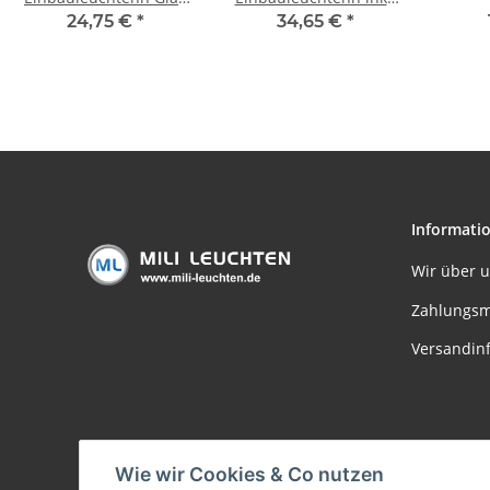
rund 3x 4,5W wamweiß
LED Leuchtmittel
Einba
24,75 €
*
34,65 €
*
inkl. GU10 Sockel 51mm
Neutralweiss 3x6W 450
Quad
Kristall - ergibt 3 x 40W
Lumen - ergibt 3 x 50W
Licht
Licht
Informati
Wir über 
Zahlungsm
Versandin
Wie wir Cookies & Co nutzen