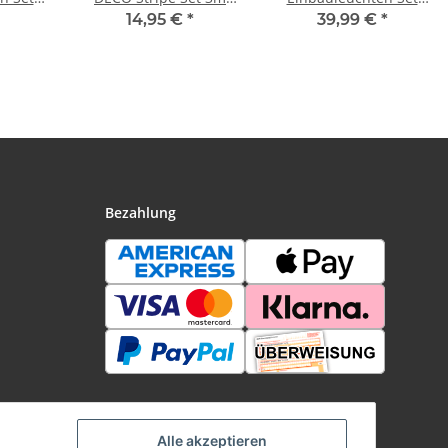
W 230V
Party Warmweiß 7,2W
schwenkbar dimb.LED
14,95 €
*
39,99 €
*
d/Alu
230/12V DC 8,4VA
3x8W 230V GU10 51mm
Metall Kunststoff
Eisen gebürstet/Metall
Bezahlung
Alle akzeptieren