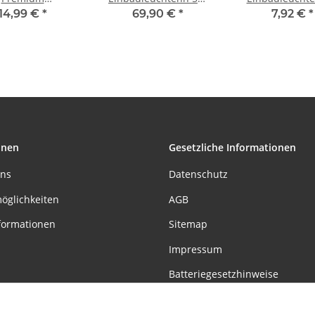
uleuchten Glas
GU10 3000K 230V 350
schwenkbar 50
14,99 €
*
69,90 €
*
7,92 €
*
ro starr 51mm
lumen Klar
GU10 51mm Gol
Klar/Glas
Zink
onen
Gesetzliche Informationen
uns
Datenschutz
öglichkeiten
AGB
formationen
Sitemap
Impressum
Batteriegesetzhinweise
Widerrufsrecht