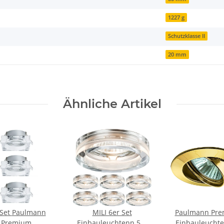
1227 g
Schutzklasse II
20 mm
Ähnliche Artikel
Paulmann
MILI 6er Set
Paulmann Pr
Premium
Einbauleuchtenn 5W
Einbauleuchte