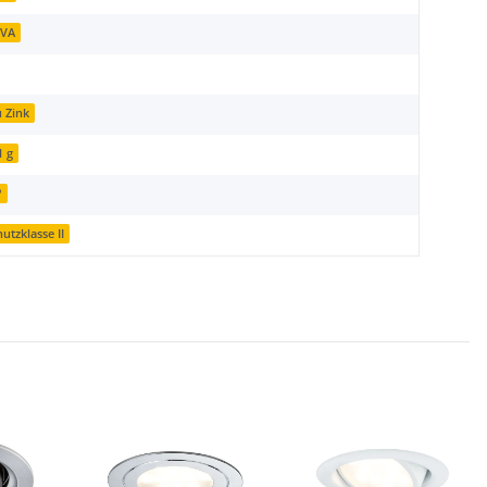
 VA
u Zink
1 g
°
utzklasse II