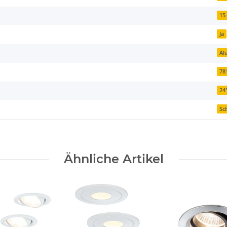
15
Ja
Al
78
24
Sch
Ähnliche Artikel