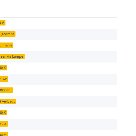
0 V
u gedreht
ulmann
rsenkte Lampe
00 K
 13W
000 Std.
st verbaut
00 K
+ - A
 mm