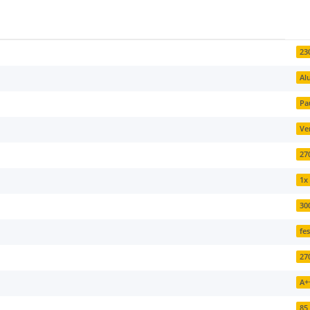
23
Al
Pa
Ve
27
1x
30
fe
27
A+
85