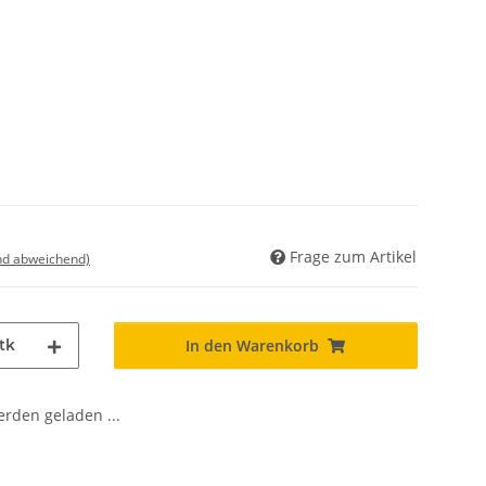
Frage zum Artikel
nd abweichend)
tk
In den Warenkorb
den geladen ...