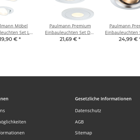
lmann Möbel
Paulmann Premium
Paulmann Pr
leuchten Set LED
Einbauleuchten Set Daz
Einbauleuchten 
enkbar 3x4,2W
starr LED 3x5,5W 30VA
schwenkbar LE
19,90 €
*
21,69 €
*
24,99 €
A 230/350mA
230V/700mA 110mm
18VA 230V/7
eiß/Metall
Weiß m./Metall
110mm Al
gebürstet/A
onen
Gesetzliche Informationen
uns
Datenschutz
öglichkeiten
AGB
formationen
Sitemap