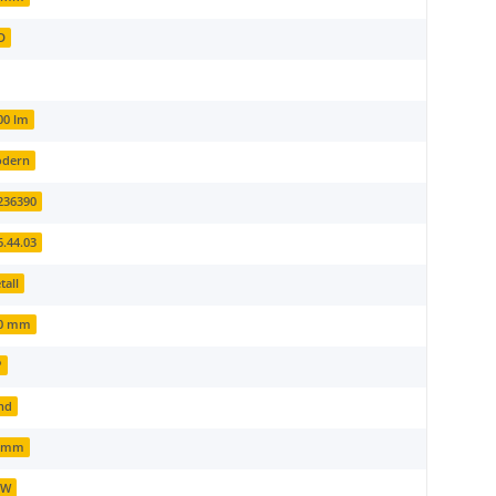
D
00 lm
dern
236390
6.44.03
tall
0 mm
°
nd
 mm
 W