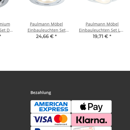
emium
Paulmann Möbel
Paulmann Möbel
Set Daz
Einbauleuchten Set
Einbauleuchten Set LED
D 2x7W
Circuit LED rund
schwenkbar 1x4,2W
*
24,66 €
*
19,71 €
*
00mA
3x5,6W 17,5VA
7,5VA 230V/12
u
230V/350mA 85mm
Weiß/Metall
lu
Chrom/Metall
Bezahlung