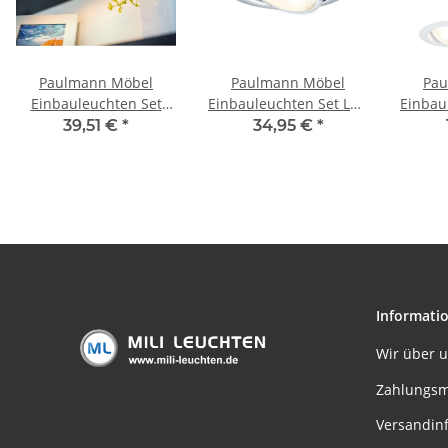
Paulmann Möbel
Paulmann Möbel
Pau
Einbauleuchten Set
Einbauleuchten Set LED
Einbau
Circuit LED rund
schwenkbar 3x4,2W
schw
39,51 €
*
34,95 €
*
3x5,6W 17,5VA
13VA 230/350mA
13V
230V/350mA 85mm
Chrom/Metall
W
Weiß matt/Metall
Informati
Wir über 
Zahlungsm
Versandin