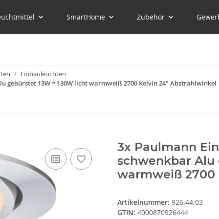
euchtmittel
SmartHome
Zubehör
Gewer
hten
Einbauleuchten
lu gebürstet 13W = 130W licht warmweiß 2700 Kelvin 24° Abstrahlwinkel
3x Paulmann Einb
schwenkbar Alu 
warmweiß 2700 K
Artikelnummer:
926.44.03
GTIN:
4000870926444