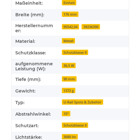
Maßeinheit:
Einheit
Breite (mm):
176 mm
Herstellernumm
95542,04
39236390
er:
Material:
Metall
Schutzklasse:
Schutzklasse II
aufgenommene
36,5 W
Leistung (W):
Tiefe (mm):
90 mm
Gewicht:
1372 g
Typ:
U-Rail Spots & Zubehör
Abstrahlwinkel:
15°
Schutzart:
Schutzklasse II
Lichtstärke:
3680 lm