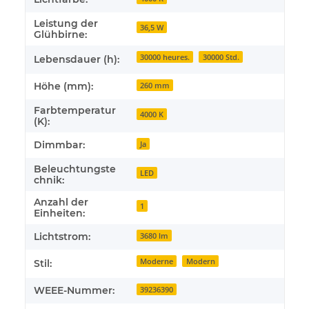
Leistung der
36,5 W
Glühbirne:
30000 heures.
30000 Std.
Lebensdauer (h):
Höhe (mm):
260 mm
Farbtemperatur
4000 K
(K):
Dimmbar:
Ja
Beleuchtungste
LED
chnik:
Anzahl der
1
Einheiten:
Lichtstrom:
3680 lm
Moderne
Modern
Stil:
WEEE-Nummer:
39236390