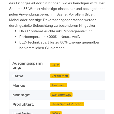
das Licht gezielt dorthin bringen, wo es benötigen wird. Der
Spot mit 33 Watt ist vielseitige einsetzbar und setzt gekonnt
jeden Anwendungsbereich in Szene. Vor allem Bilder,
Möbel oder sonstige Dekorationsgegenstände werden
durch gezielte Beleuchtung zu besonderen Hinguckern.
URail System-Leuchte inkl. Montageanleitung
Farbtemperatur: 4000K - Neutralweiß
LED-Technik spart bis zu 80% Energie gegenüber
herkömmlichen Glühlampen
Ausgangsspann
Produkteigenschaft
Wert
230 V
ung:
Farbe:
Chrom matt
Marke:
Paulmann
Montage:
Wandmontage
Produktart:
U-Rail Spots & Zubehör
Lichtfarbe:
4000 K