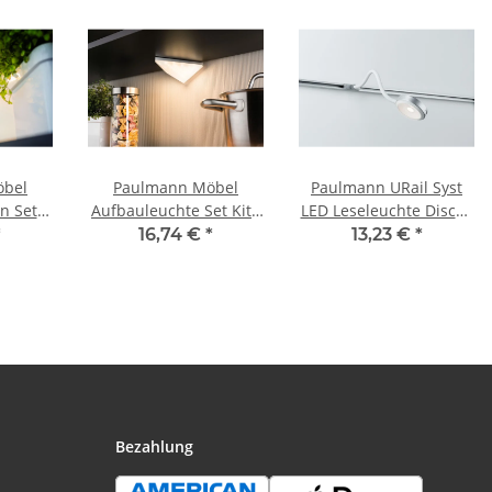
öbel
Paulmann Möbel
Paulmann URail Syst
n Set
Aufbauleuchte Set Kite
LED Leseleuchte Discus
rund
dreieckig LED 1x6,2W
1x5,5W Chrom matt
*
16,74 €
*
13,23 €
*
5VA
8VA 230/12V
230V Metall/Kunststoff
85mm
149x143mm Alu
tall
gebürstet/Alu
Bezahlung