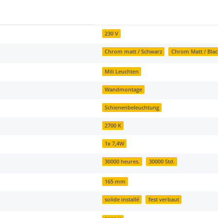
230 V
Chrom matt / Schwarz
Chrom Matt / Blac
Mili Leuchten
Wandmontage
Schienenbeleuchtung
2700 K
1x 7,4W
30000 heures.
30000 Std.
165 mm
solide installé
fest verbaut