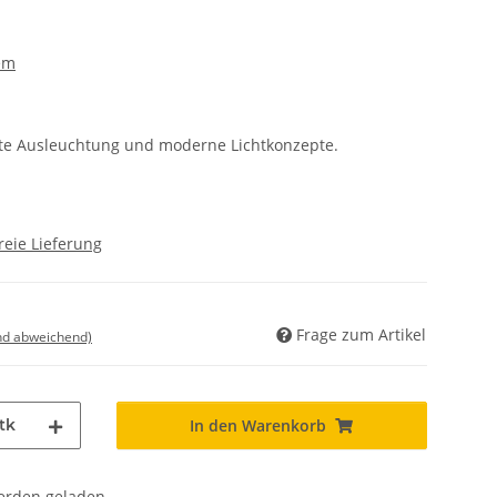
em
elte Ausleuchtung und moderne Lichtkonzepte.
reie Lieferung
Frage zum Artikel
nd abweichend)
tk
In den Warenkorb
den geladen ...