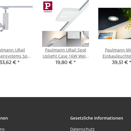
ulmann URail
Paulmann URail Spot
Paulmann M
nensystems Spot
Uplight Case 16W Weiß
Einbauleuchte
LED II 1x6,5W
230V Metall
Circuit LED 
33,62 €
*
19,80 €
*
39,51 €
ß/Chrom 230V
3x5,6W 17,
Metall
230V/350mA 
Weiß matt/Me
onen
Gesetzliche Informationen
uns
Datenschutz