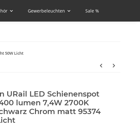
hör
Gewerbeleuchten
Sale %
ht 50W Licht
n URail LED Schienenspot
 400 lumen 7,4W 2700K
chwarz Chrom matt 95374
icht