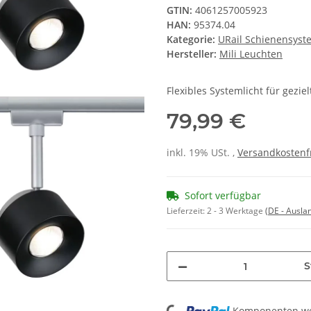
GTIN:
4061257005923
HAN:
95374.04
Kategorie:
URail Schienensyst
Hersteller:
Mili Leuchten
Flexibles Systemlicht für gezi
79,99 €
inkl. 19% USt. ,
Versandkostenf
Sofort verfügbar
Lieferzeit:
2 - 3 Werktage
(DE - Ausla
S
Loading...
Komponenten wer