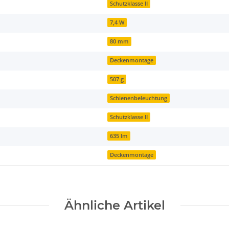
Schutzklasse II
7,4 W
80 mm
Deckenmontage
507 g
Schienenbeleuchtung
Schutzklasse II
635 lm
Deckenmontage
Ähnliche Artikel