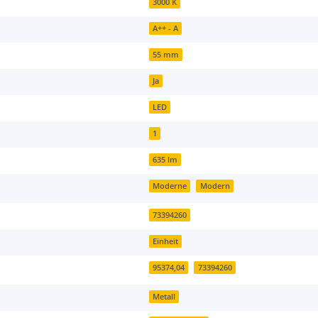
3000 K
A++ - A
55 mm
Ja
LED
1
635 lm
Moderne
Modern
73394260
Einheit
95374,04
73394260
Metall