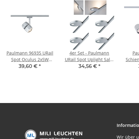
Paulmann 96935 URail
4er Set - Paulmann
Pa
Spot Oculus 2x5W
URail Spot Uplight Salto
Schie
Chrom matt 230V
16W Chrom matt 230V
Tec
39,60 €
*
34,56 €
*
Metall dimmbar 2700K
Metall
Wei
entspricht 2x 40W Licht
969.35
Informati
Wir über 