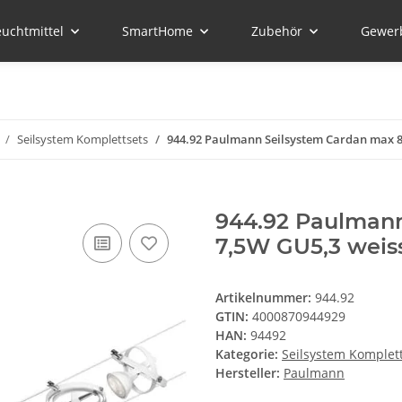
euchtmittel
SmartHome
Zubehör
Gewer
Seilsystem Komplettsets
944.92 Paulmann Seilsystem Cardan max 8
944.92 Paulmann
7,5W GU5,3 weis
Artikelnummer:
944.92
GTIN:
4000870944929
HAN:
94492
Kategorie:
Seilsystem Komplet
Hersteller:
Paulmann