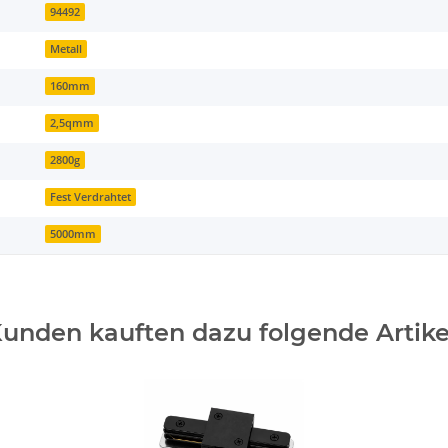
94492
Metall
160mm
2,5qmm
2800g
Fest Verdrahtet
5000mm
unden kauften dazu folgende Artike