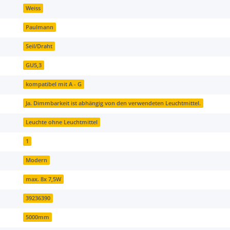
Weiss
Paulmann
Seil/Draht
GU5,3
kompatibel mit A - G
Ja. Dimmbarkeit ist abhängig von den verwendeten Leuchtmittel.
Leuchte ohne Leuchtmittel
1
Modern
max. 8x 7,5W
39236390
5000mm