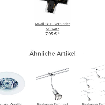
MRail 1x T - Verbinder
Schwarz
7,95 €
*
Ähnliche Artikel
lmann Quality
Paulmann Seil- und
Paulmann Seil