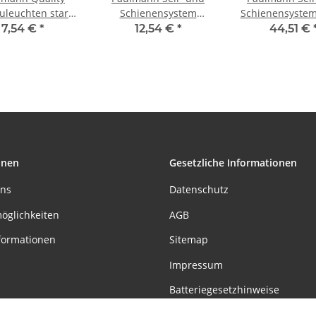
uleuchten starr
Schienensystem
Schienensystem
50W 12V GU5,3
CombiEasy Spot Basil
Spot Basil 5x20
7,54 €
*
12,54 €
*
44,51 €
Weiß/Stahlblech
1x20W GU5,3 Chrom
Chrom matt 12V
matt 12V Metall
onen
Gesetzliche Informationen
uns
Datenschutz
öglichkeiten
AGB
formationen
Sitemap
Impressum
Batteriegesetzhinweise
Widerrufsrecht