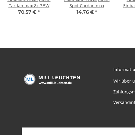
Cardan max 8x 7,5W
Spot Cardan max
Einba
GU5,3 Chrom matt
1x10W GU5,3 Chrom
max.
70,57 €
*
14,76 €
*
230/12V 60VA ohne LM
matt/Chrom 12V Metall
51mm 
Informati
Wir über 
Zahlungsm
Versandin