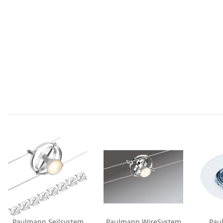
Paulmann Seilsystem
Paulmann WireSystem
Pau