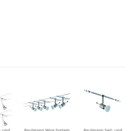
- und
Paulmann Wire System
Paulmann Seil- und