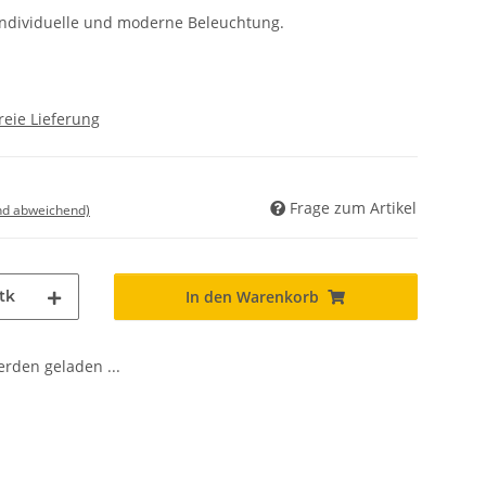
 individuelle und moderne Beleuchtung.
reie Lieferung
Frage zum Artikel
nd abweichend)
tk
In den Warenkorb
den geladen ...