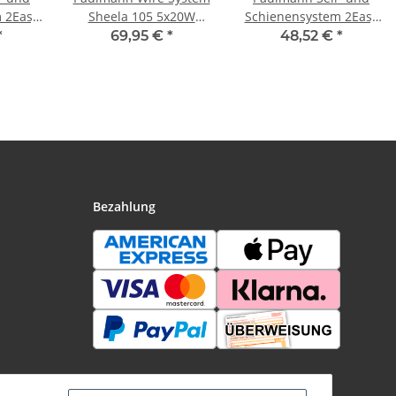
 2Easy
Sheela 105 5x20W
Schienensystem 2Easy
W GU5,3
GU5,3 Nickel satiniert
Spot Sheela 5x20W
*
69,95 €
*
48,52 €
*
 Metall
230/12V 105VA Metall
GU5,3 Nickel satiniert
12V Metall
Bezahlung