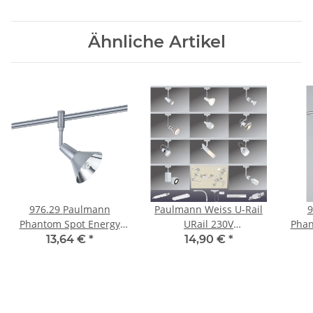
Ähnliche Artikel
976.29 Paulmann
Paulmann Weiss U-Rail
97
Phantom Spot Energy
URail 230V
Phan
ESL 9W E14 Chrom matt
Schienensystem
G9 
13,64 €
*
14,90 €
*
230V Metall
Stangensystem
Komponenten weiß