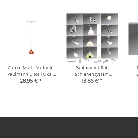
Chrom Matt - Variante
Paulmann URail
Paulmann U-Rail URail
Schienensystem
230V Schienensystem
Light&Easy Spot
28,95 €
*
13,86 €
*
Stangensystem Zubehör
Amfortas 1x42W G9
Zam
Komponenten
Titan/Alu 230V Metall
Chr