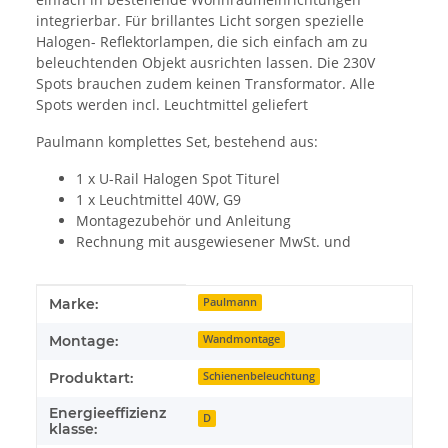
integrierbar. Für brillantes Licht sorgen spezielle
Halogen- Reflektorlampen, die sich einfach am zu
beleuchtenden Objekt ausrichten lassen. Die 230V
Spots brauchen zudem keinen Transformator. Alle
Spots werden incl. Leuchtmittel geliefert
Paulmann komplettes Set, bestehend aus:
1 x U-Rail Halogen Spot Titurel
1 x Leuchtmittel 40W, G9
Montagezubehör und Anleitung
Rechnung mit ausgewiesener MwSt. und
Produkteigenschaft
Wert
Marke:
Paulmann
Montage:
Wandmontage
Produktart:
Schienenbeleuchtung
Energieeffizienz
D
klasse: