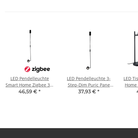
LED Pendelleuchte
LED Pendelleuchte 3-
LED Ti
Smart Home Zigbee 3.0
Step-Dim Puric Pane
Home Z
Puric Pane 2700K
2700K 600lm 9,5W
Pane 2700K 400lm 4,5W
46,59 €
*
37,93 €
*
500lm 6W Schwarz
Schwarz dimmbar
dimmbar