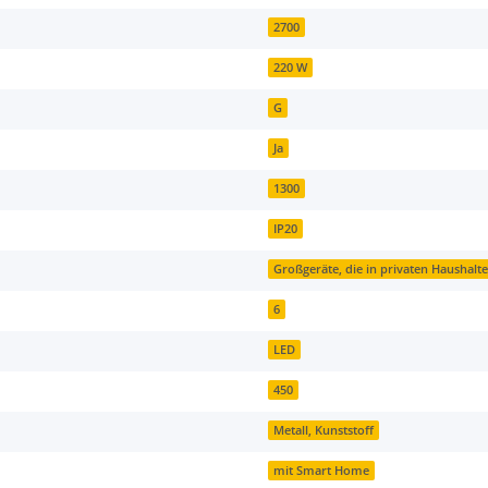
2700
220 W
G
Ja
1300
IP20
Großgeräte, die in privaten Haushal
6
LED
450
Metall, Kunststoff
mit Smart Home