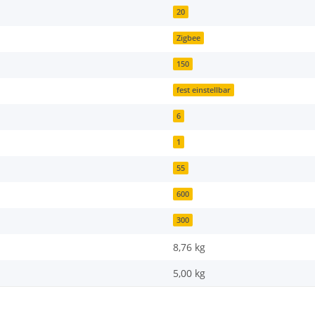
20
Zigbee
150
fest einstellbar
6
1
55
600
300
8,76 kg
5,00
kg