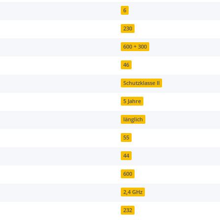
6
230
600 + 300
46
Schutzklasse II
5 Jahre
länglich
55
44
600
2,4 GHz
232