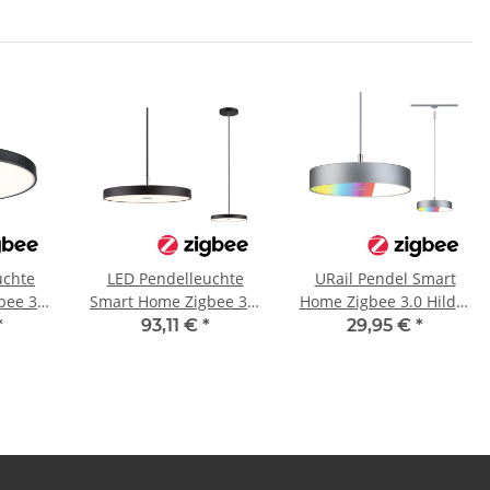
uchte
LED Pendelleuchte
URail Pendel Smart
bee 3.0
Smart Home Zigbee 3.0
Home Zigbee 3.0 Hildor
Hildor 2700K 1000lm
RGBW 510lm 10W
*
93,11 €
*
29,95 €
*
mmbar
17W Schwarz matt
RGBW+ dimmbar 230V
 Chrom
dimmbar
Chrom matt