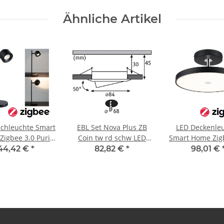
Ähnliche Artikel
schleuchte Smart
EBL Set Nova Plus ZB
LED Deckenle
igbee 3.0 Puric
Coin tw rd schw LED
Smart Home Zig
3x6W 230V 51mm Eisen
Hildor 2700K 2000lm
44,42 €
*
82,82 €
*
98,01 €
Schwarz
geb/Alu Zink
230V 25W di
Schwarz matt,