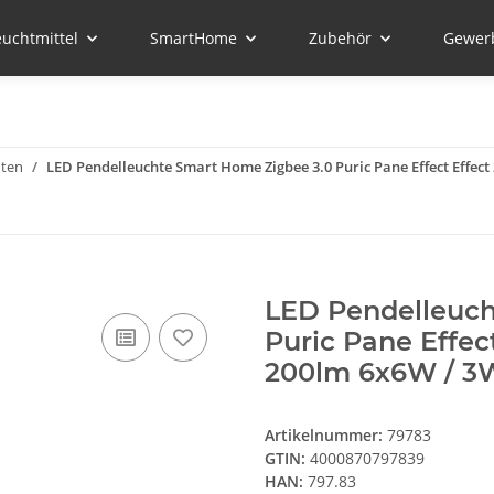
euchtmittel
SmartHome
Zubehör
Gewer
hten
LED Pendelleuchte Smart Home Zigbee 3.0 Puric Pane Effect Effe
LED Pendelleuch
Puric Pane Effec
200lm 6x6W / 3
Artikelnummer:
79783
GTIN:
4000870797839
HAN:
797.83