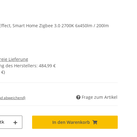
Effect, Smart Home Zigbee 3.0 2700K 6x450lm / 200lm
reie Lieferung
g des Herstellers
:
484,99 €
 €
)
Frage zum Artikel
nd abweichend)
tk
In den Warenkorb