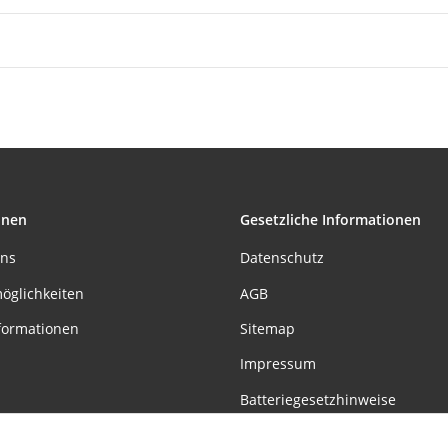
Hue, 1er-Pack
onen
Gesetzliche Informationen
uns
Datenschutz
öglichkeiten
AGB
formationen
Sitemap
Impressum
Batteriegesetzhinweise
Widerrufsrecht