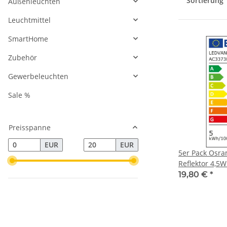
Sortierung
Außenleuchten
Leuchtmittel
SmartHome
Zubehör
Gewerbeleuchten
Sale %
Preisspanne
EUR
EUR
5er Pack Osra
Reflektor 4,5
lumen 940 Ne
19,80 €
*
36° Ra>90 DI