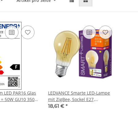
Artikel pro Seite
m LED PAR16 Glas
LEDVANCE Smarte LED-Lampe
W = 50W GU10 350
mit ZigBee, Sockel E27,
utralweiß 4000K
Dimmbar, Warmweiß (2400K),
18,61 €
*
MMBAR #1
Goldene Globeform, Klares
Filament, Ersatz für 55W-
Glühbirnen, steuerbar mit
Systemen wie Alexa, Google oder