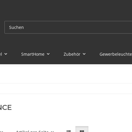
l
SmartHome
Zubehör
Gewerbeleucht
NCE