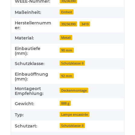
WEEE-Nummer:
39236390
Maßeinheit:
Einheit
Herstellernumm
39236390
3419
er:
Material:
Metall
Einbautiefe
90 mm
(mm):
Schutzklasse:
Schutzklasse II
Einbauöffnung
92 mm
(mm):
Montageort
Deckenmontage
Empfehlung:
Gewicht:
888 g
Typ:
Lampe encastrée
Schutzart:
Schutzklasse II