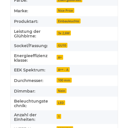
Farbe:
Marke:
Nice Price
Produktart:
Einbauleuchte
Leistung der
3x 2,6W
Glühbirne:
Sockel/Fassung:
GU10
Energieeffizienz
A+
klasse:
EEK Spektrum:
A++ - A
Durchmesser:
100 mm
Dimmbar:
Nein
Beleuchtungste
LED
chnik:
Anzahl der
1
Einheiten: