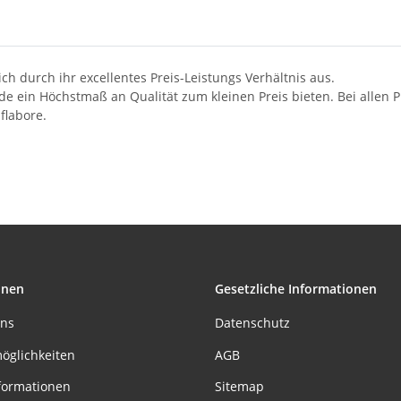
h durch ihr excellentes Preis-Leistungs Verhältnis aus.
nde ein Höchstmaß an Qualität zum kleinen Preis bieten. Bei alle
flabore.
onen
Gesetzliche Informationen
uns
Datenschutz
öglichkeiten
AGB
formationen
Sitemap