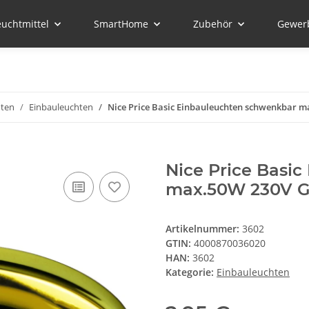
euchtmittel
SmartHome
Zubehör
Gewer
hten
Einbauleuchten
Nice Price Basic Einbauleuchten schwenkbar 
Nice Price Basi
max.50W 230V G
Artikelnummer:
3602
GTIN:
4000870036020
HAN:
3602
Kategorie:
Einbauleuchten