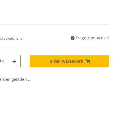
Frage zum Artikel
nd abweichend)
tk
In den Warenkorb
den geladen ...