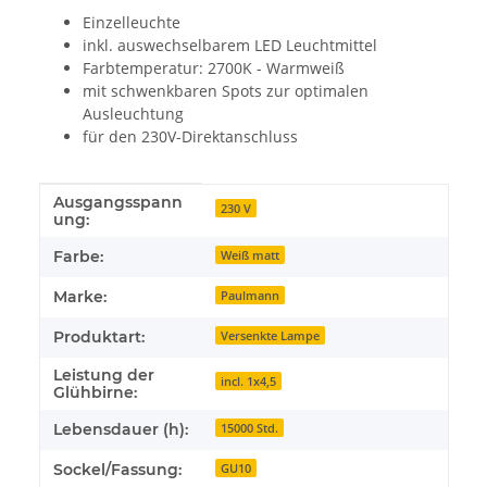
Einzelleuchte
inkl. auswechselbarem LED Leuchtmittel
Farbtemperatur: 2700K - Warmweiß
mit schwenkbaren Spots zur optimalen
Ausleuchtung
für den 230V-Direktanschluss
Ausgangsspann
Produkteigenschaft
Wert
230 V
ung:
Farbe:
Weiß matt
Marke:
Paulmann
Produktart:
Versenkte Lampe
Leistung der
incl. 1x4,5
Glühbirne:
Lebensdauer (h):
15000 Std.
Sockel/Fassung:
GU10