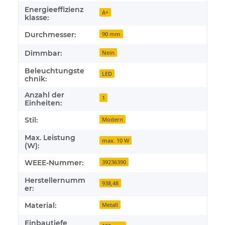
Energieeffizienz
A+
klasse:
Durchmesser:
90 mm
Dimmbar:
Nein
Beleuchtungste
LED
chnik:
Anzahl der
1
Einheiten:
Stil:
Modern
Max. Leistung
max. 10 W
(W):
WEEE-Nummer:
39236390
Herstellernumm
938,48
er:
Material:
Metall
Einbautiefe