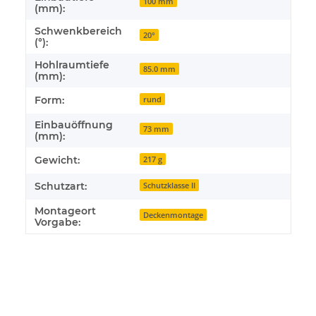
100 mm
(mm):
Schwenkbereich
20°
(°):
Hohlraumtiefe
85.0 mm
(mm):
Form:
rund
Einbauöffnung
73 mm
(mm):
Gewicht:
217 g
Schutzart:
Schutzklasse II
Montageort
Deckenmontage
Vorgabe: