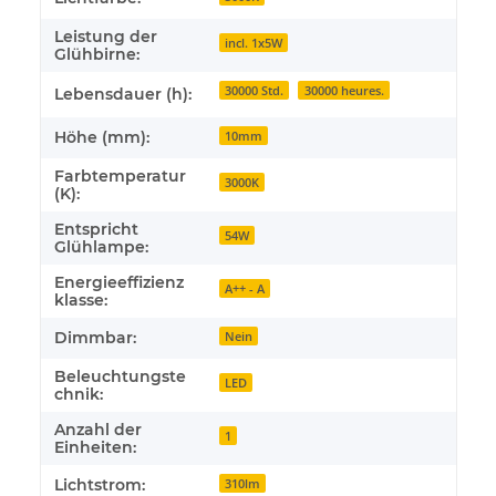
Leistung der
incl. 1x5W
Glühbirne:
30000 Std.
30000 heures.
Lebensdauer (h):
Höhe (mm):
10mm
Farbtemperatur
3000K
(K):
Entspricht
54W
Glühlampe:
Energieeffizienz
A++ - A
klasse:
Dimmbar:
Nein
Beleuchtungste
LED
chnik:
Anzahl der
1
Einheiten:
Lichtstrom:
310lm