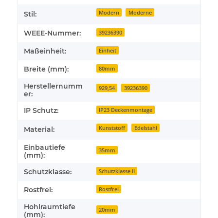
Modern
Moderne
Stil:
WEEE-Nummer:
39236390
Maßeinheit:
Einheit
Breite (mm):
80mm
Herstellernumm
929,54
39236390
er:
IP Schutz:
IP23 Deckenmontage
Kunststoff
Edelstahl
Material:
Einbautiefe
35mm
(mm):
Schutzklasse:
Schutzklasse II
Rostfrei:
Rostfrei
Hohlraumtiefe
20mm
(mm):