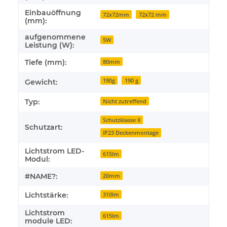
Einbauöffnung
72x72mm
72x72 mm
(mm):
aufgenommene
5W
Leistung (W):
Tiefe (mm):
80mm
190g
190 g
Gewicht:
Typ:
Nicht zutreffend
Schutzklasse II
Schutzart:
IP23 Deckenmontage
Lichtstrom LED-
615lm
Modul:
#NAME?:
20mm
Lichtstärke:
310lm
Lichtstrom
615lm
module LED: