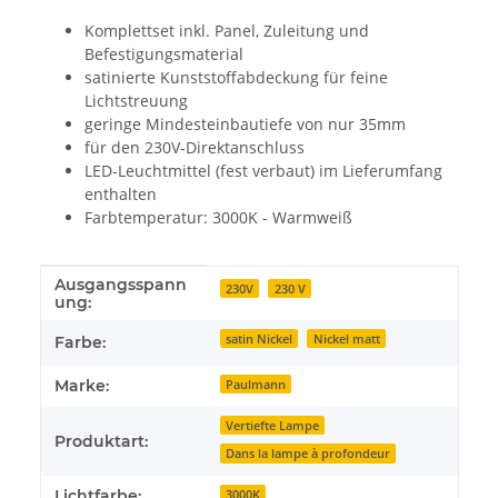
Komplettset inkl. Panel, Zuleitung und
Befestigungsmaterial
satinierte Kunststoffabdeckung für feine
Lichtstreuung
geringe Mindesteinbautiefe von nur 35mm
für den 230V-Direktanschluss
LED-Leuchtmittel (fest verbaut) im Lieferumfang
enthalten
Farbtemperatur: 3000K - Warmweiß
Ausgangsspann
Produkteigenschaft
Wert
230V
230 V
ung:
satin Nickel
Nickel matt
Farbe:
Marke:
Paulmann
Vertiefte Lampe
Produktart:
Dans la lampe à profondeur
Lichtfarbe:
3000K