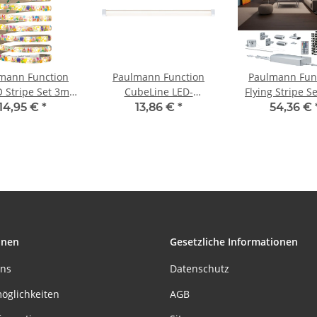
mann Function
Paulmann Function
Paulmann Fun
 Stripe Set 3m
CubeLine LED-
Flying Stripe S
 Warmweiß 7,2W
Lichtleiste 5,5W LED
6m 26,5W 230/1
14,95 €
*
13,86 €
*
54,36 €
/12V DC 8,4VA
Weiß 230V/12V
Weiß/Alu Kunst
all Kunststoff
Kunststoff
onen
Gesetzliche Informationen
uns
Datenschutz
öglichkeiten
AGB