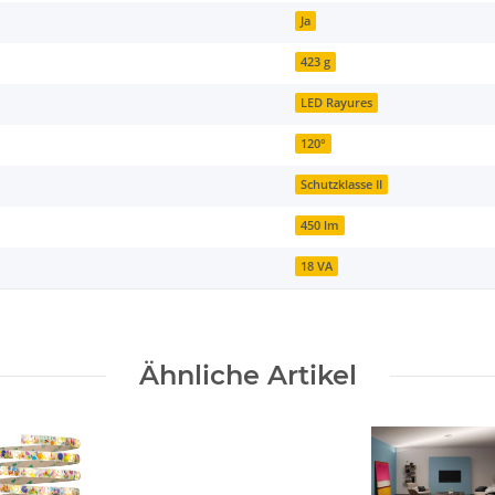
Ja
423 g
LED Rayures
120°
Schutzklasse II
450 lm
18 VA
Ähnliche Artikel