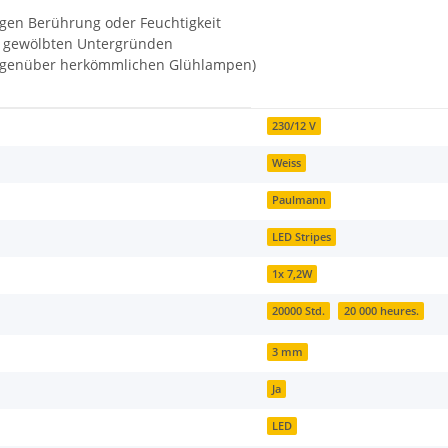
gen Berührung oder Feuchtigkeit
er gewölbten Untergründen
gegenüber herkömmlichen Glühlampen)
230/12 V
Weiss
Paulmann
LED Stripes
1x 7,2W
20000 Std.
20 000 heures.
3 mm
Ja
LED