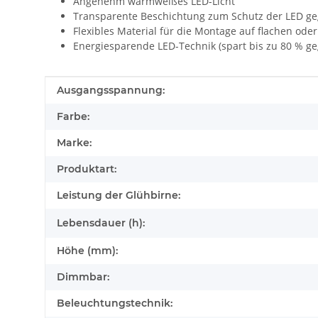
Angenehm warmweißes LED-Licht
Transparente Beschichtung zum Schutz der LED ge
Flexibles Material für die Montage auf flachen od
Energiesparende LED-Technik (spart bis zu 80 % 
Produkteigenschaft
Wert
Ausgangsspannung:
Farbe:
Marke:
Produktart:
Leistung der Glühbirne:
Lebensdauer (h):
Höhe (mm):
Dimmbar:
Beleuchtungstechnik: