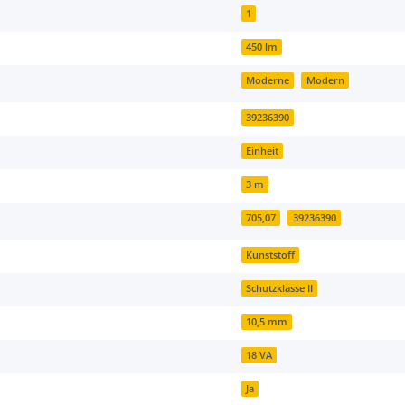
1
450 lm
Moderne
Modern
39236390
Einheit
3 m
705,07
39236390
Kunststoff
Schutzklasse II
10,5 mm
18 VA
Ja