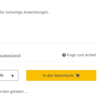
für vielseitige Anwendungen.
Frage zum Artikel
nd abweichend)
tk
In den Warenkorb
den geladen ...