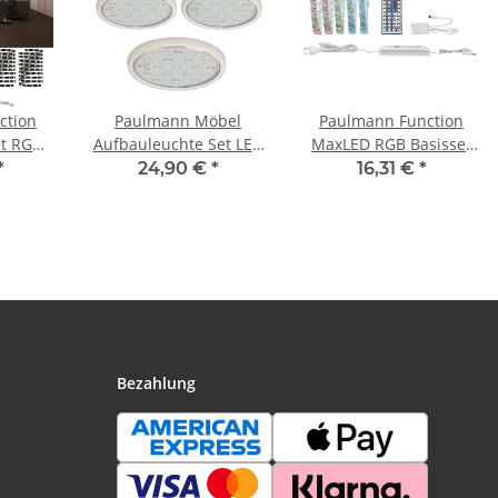
ction
Paulmann Möbel
Paulmann Function
et RGB
Aufbauleuchte Set LED
MaxLED RGB Basisset
2V 48VA
5x1,22W 12VA 230/12V
1,5m 20W 230/24V 36VA
*
24,90 €
*
16,31 €
*
stoff
59mm Weiß/Kunststoff
Silber Kunststoff
Bezahlung