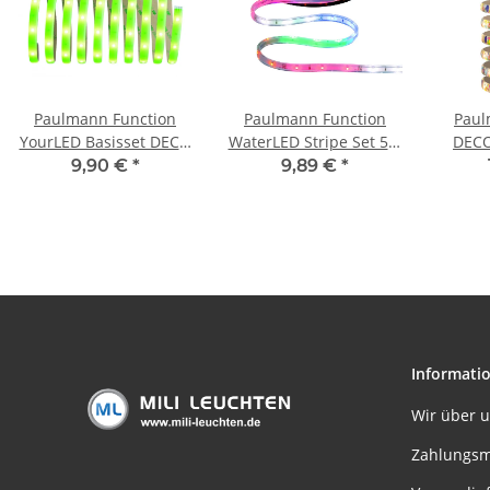
Paulmann Function
Paulmann Function
Paul
YourLED Basisset DECO
WaterLED Stripe Set 5m
DECO
3m Neon Green WW
IP64/IP67 MC 10,5W
Party
9,90 €
*
9,89 €
*
7,2W 230/12V 18VA
230/12V 12VA Weiß
230
Weiß Kunststoff
Kunststoff
Met
Informati
Wir über 
Zahlungsm