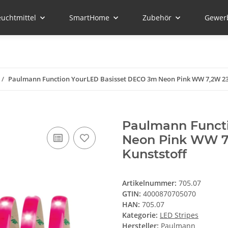
euchtmittel
SmartHome
Zubehör
Gewer
Paulmann Function YourLED Basisset DECO 3m Neon Pink WW 7,2W 23
Paulmann Funct
Neon Pink WW 7
Kunststoff
Artikelnummer:
705.07
GTIN:
4000870705070
HAN:
705.07
Kategorie:
LED Stripes
Hersteller:
Paulmann