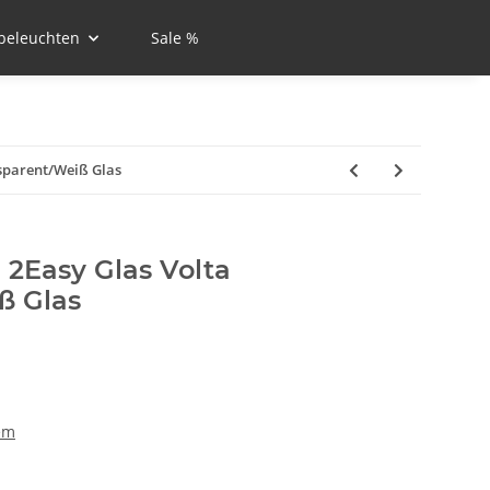
beleuchten
Sale %
sparent/Weiß Glas
 2Easy Glas Volta
ß Glas
em