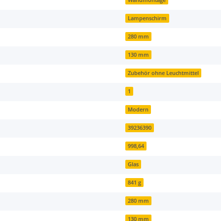
Lampenschirm
280 mm
130 mm
Zubehör ohne Leuchtmittel
1
Modern
39236390
998,64
Glas
841 g
280 mm
130 mm