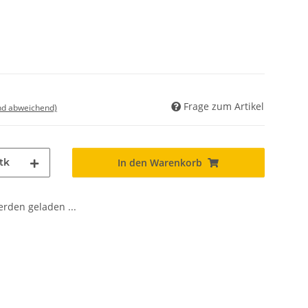
Frage zum Artikel
nd abweichend)
tk
In den Warenkorb
den geladen ...