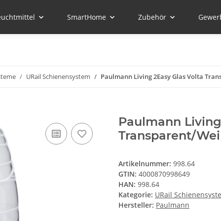
euchtmittel
SmartHome
Zubehör
Gewer
steme
URail Schienensystem
Paulmann Living 2Easy Glas Volta Tran
Paulmann Living
Transparent/Wei
Artikelnummer:
998.64
GTIN:
4000870998649
HAN:
998.64
Kategorie:
URail Schienensyst
Hersteller:
Paulmann