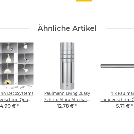
Ähnliche Artikel
nn DecoSystems
Paulmann Living 2Easy
1 x Paulma
enschirm Quad
Schirm Alura Alu matt/
Lampenschirm Ö
50W Glas Weiß
Chrom Aluminium
ca. 3,3 cm Keg
4,90 €
*
12,78 €
*
5,71 €
*
Schwarz gestrei
Ersatzglas, Sc
Ersatzschi