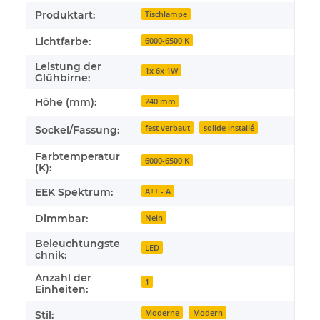
Produktart:
Tischlampe
Lichtfarbe:
6000-6500 K
Leistung der
1x 6x 1W
Glühbirne:
Höhe (mm):
240 mm
fest verbaut
solide installé
Sockel/Fassung:
Farbtemperatur
6000-6500 K
(K):
EEK Spektrum:
A++ - A
Dimmbar:
Nein
Beleuchtungste
LED
chnik:
Anzahl der
1
Einheiten:
Moderne
Modern
Stil: