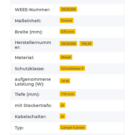
WEEE-Nummer:
39236390
Maßeinheit:
Einheit
Breite (mm):
670 mm
Herstellernumm
39236390
794,95
er:
Material:
Metall
Schutzklasse:
Schutzklasse II
aufgenommene
10 W
Leistung (W):
Tiefe (mm):
110 mm
mit Steckertrafo:
Ja
Kabelschalter:
Ja
Typ:
Lampe à poser