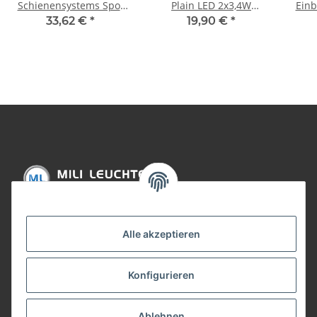
Schienensystems Spot
Plain LED 2x3,4W
Einb
TecLED II 1x6,5W
Weiß/Chrom 230V Metall
sta
33,62 €
*
19,90 €
*
Weiß/Chrom 230V Metall
23
Informationen
Alle akzeptieren
Gesetzliche Informationen
Konfigurieren
Bezahlung
Ablehnen