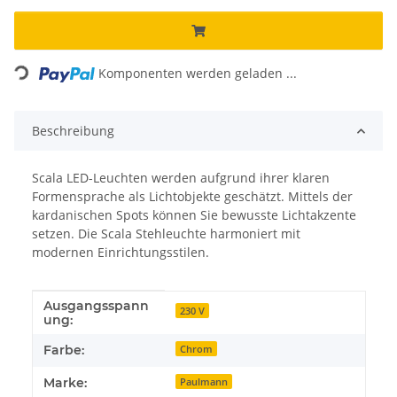
Loading...
Komponenten werden geladen ...
Beschreibung
Scala LED-Leuchten werden aufgrund ihrer klaren
Formensprache als Lichtobjekte geschätzt. Mittels der
kardanischen Spots können Sie bewusste Lichtakzente
setzen. Die Scala Stehleuchte harmoniert mit
modernen Einrichtungsstilen.
Ausgangsspann
Produkteigenschaft
Wert
230 V
ung:
Farbe:
Chrom
Marke:
Paulmann