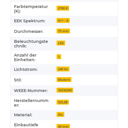
Farbtemperatur
2700 K
(K):
EEK Spektrum:
A++ - A
Durchmesser:
75 mm
Beleuchtungste
LED
chnik:
Anzahl der
1
Einheiten:
Lichtstrom:
240 lm
Stil:
Modern
WEEE-Nummer:
39236390
Herstellernumm
925,88
er:
Material:
Alu
Einbautiefe
40 mm