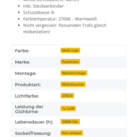
inkl. Steckverbinder
Schutzklasse III
Farbtemperatur: 2700K - Warmweiß
Nicht vergessen: Passenden Trafo gleich
mitbestellen!
Produkteigenschaft
Wert
Farbe:
Weiß matt
Marke:
Paulmann
Montage:
Wandmontage
Produktart:
Möbelleuchte
Lichtfarbe:
2700 K
Leistung der
1x 3,6W
Glühbirne:
Lebensdauer (h):
30000 Std.
Sockel/Fassung:
fest verbaut