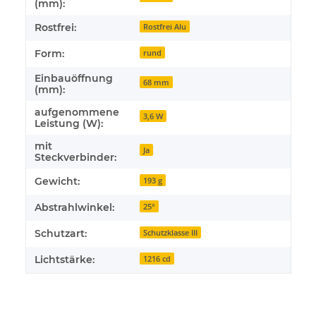
(mm):
Rostfrei:
Rostfrei Alu
Form:
rund
Einbauöffnung
68 mm
(mm):
aufgenommene
3,6 W
Leistung (W):
mit
Ja
Steckverbinder:
Gewicht:
193 g
Abstrahlwinkel:
25°
Schutzart:
Schutzklasse III
Lichtstärke:
1216 cd