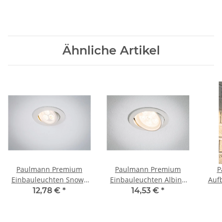
Ähnliche Artikel
Paulmann Premium
Paulmann Premium
P
Einbauleuchten Snowy
Einbauleuchten Albina
Aufb
schwenkbar LED 1x3,6W
schwenkbar LED 1x7,2W
36
12,78 €
*
14,53 €
*
350mA 95mm Weiß
350mA 125mm Weiß
matt/Alu
matt/Alu