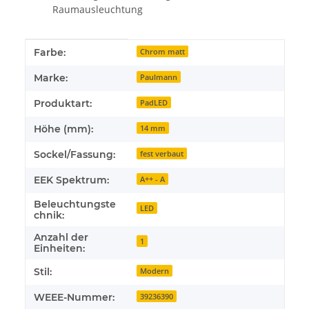
Raumausleuchtung
Produkteigenschaft
Wert
Farbe:
Chrom matt
Marke:
Paulmann
Produktart:
PadLED
Höhe (mm):
14 mm
Sockel/Fassung:
fest verbaut
EEK Spektrum:
A++ - A
Beleuchtungste
LED
chnik:
Anzahl der
1
Einheiten:
Stil:
Modern
WEEE-Nummer:
39236390