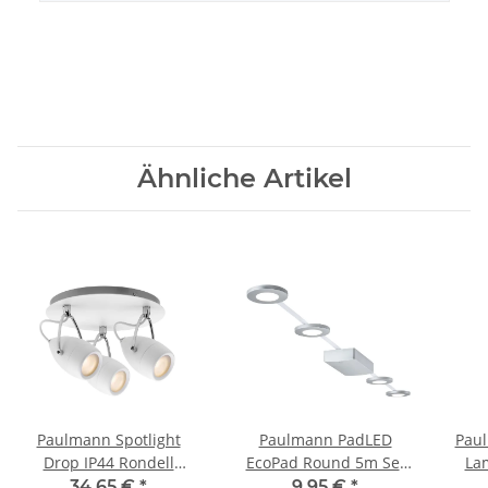
Ähnliche Artikel
Paulmann Spotlight
Paulmann PadLED
Pau
Drop IP44 Rondell
EcoPad Round 5m Set
La
3x3,5W GU10
4x2,2W 15VA Chrom
5
34,65 €
*
9,95 €
*