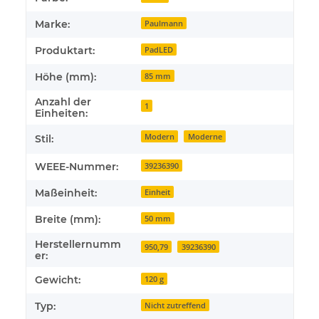
Marke:
Paulmann
Produktart:
PadLED
Höhe (mm):
85 mm
Anzahl der
1
Einheiten:
Modern
Moderne
Stil:
WEEE-Nummer:
39236390
Maßeinheit:
Einheit
Breite (mm):
50 mm
Herstellernumm
950,79
39236390
er:
Gewicht:
120 g
Typ:
Nicht zutreffend