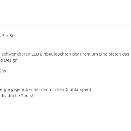
 3er Set
uell schwenkbaren LED Einbauleuchten der Premium Line bieten das
nd Design.
,5 W
Energie gegenüber herkömmlichen Glühlampen)
dividuelle Spots!