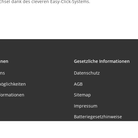
hsel dank des cleveren Easy-Click-Systems.
onen
Gesetzliche Informationen
uns
Datenschutz
öglichkeiten
AGB
formationen
Sitemap
Impressum
Batteriegesetzhinweise
Widerrufsrecht