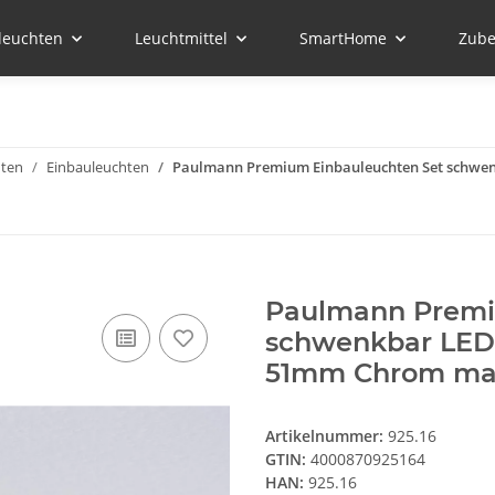
leuchten
Leuchtmittel
SmartHome
Zube
hten
Einbauleuchten
Paulmann Premium Einbauleuchten Set schwen
Paulmann Premi
schwenkbar LED
51mm Chrom mat
Artikelnummer:
925.16
GTIN:
4000870925164
HAN:
925.16