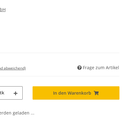
mbH
Frage zum Artikel
nd abweichend)
tk
In den Warenkorb
den geladen ...