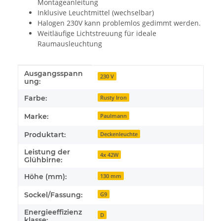
Montageanleitung
Inklusive Leuchtmittel (wechselbar)
Halogen 230V kann problemlos gedimmt werden.
Weitläufige Lichtstreuung für ideale
Raumausleuchtung
Ausgangsspann
Produkteigenschaft
Wert
230 V
ung:
Farbe:
Rusty Iron
Marke:
Paulmann
Produktart:
Deckenleuchte
Leistung der
4x 42W
Glühbirne:
Höhe (mm):
130 mm
Sockel/Fassung:
G9
Energieeffizienz
D
klasse: