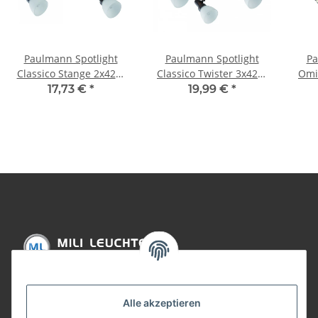
Paulmann Spotlight
Paulmann Spotlight
Pa
Classico Stange 2x42W
Classico Twister 3x42W
Omi
G9 Rusty Iron 230V
G9 Rusty Iron 230V
17,73 €
*
19,99 €
*
Metall/Glas
Metall/Glas
Informationen
Alle akzeptieren