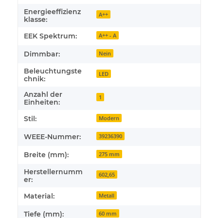
Energieeffizienz
A++
klasse:
EEK Spektrum:
A++ - A
Dimmbar:
Nein
Beleuchtungste
LED
chnik:
Anzahl der
1
Einheiten:
Stil:
Modern
WEEE-Nummer:
39236390
Breite (mm):
275 mm
Herstellernumm
602,65
er:
Material:
Metall
Tiefe (mm):
60 mm