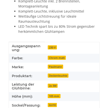
Komplett-Leuchte inkl. 2 Brennstellen,
Montageanleitung
Komplett-Leuchte, inklusive Leuchtmittel
Weitläufige Lichtstreuung für ideale
Raumausleuchtung
LED Technik spart bis zu 80% Strom gegenüber
herkömmlichen Glühlampen
Ausgangsspann
Produkteigenschaft
Wert
230 V
ung:
Farbe:
Chrom matt
Marke:
Paulmann
Produktart:
Deckenleuchte
Leistung der
2x 3W
Glühbirne:
Höhe (mm):
105 mm
Sockel/Fassung:
GU10