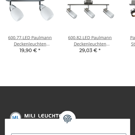
600.77.LED Paulmann
600.82.LED Paulmann
Pa
Deckenleuchten
Deckenleuchten
S
Spotlights Wolba Balken
Spotlights Zygla Balken
Sc
19,90 €
*
29,03 €
*
2x4W LED GU10 230V
3x4W GU10 LED 230V
Chrom matt Metall/Glas
Eisen gebürstet
Metall/Glas