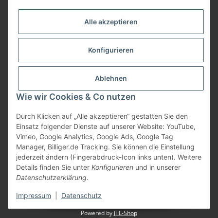
Informationen
Alle akzeptieren
Gesetzliche Informationen
Konfigurieren
Bezahlung
Ablehnen
Wie wir Cookies & Co nutzen
Durch Klicken auf „Alle akzeptieren“ gestatten Sie den
Einsatz folgender Dienste auf unserer Website: YouTube,
Vimeo, Google Analytics, Google Ads, Google Tag
Manager, Billiger.de Tracking. Sie können die Einstellung
jederzeit ändern (Fingerabdruck-Icon links unten). Weitere
Vertrag widerrufen
Details finden Sie unter
Konfigurieren
und in unserer
Datenschutzerklärung
.
* Alle Preise inkl. gesetzlicher USt., zzgl.
Versand
Impressum
|
Datenschutz
Powered by
JTL-Shop