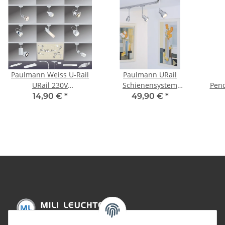
Paulmann Weiss U-Rail
Paulmann URail
URail 230V
Schienensystem
Pend
Schienensystem
Light&Easy Spot
20W
14,90 €
*
49,90 €
*
Stangensystem
LEDmanz2 1x3W Chrom
Komponenten weiß
matt 230V Metall