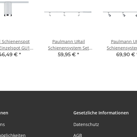
l Schienenspot
Paulmann URail
Paulmann UR
Einzelspot GU10
Schienensystem Set
Schienensyste
W dimmbar
Barelli max 3x10W
Cover max 3x10
46,49 €
*
59,95 €
*
69,90 €
eiß, Chrom matt
GU10 Chrom
Chrom matt/
matt/Chrom 230V
230V Metall
Metall 1m
onen
Gesetzliche Informationen
uns
Datenschutz
öglichkeiten
AGB