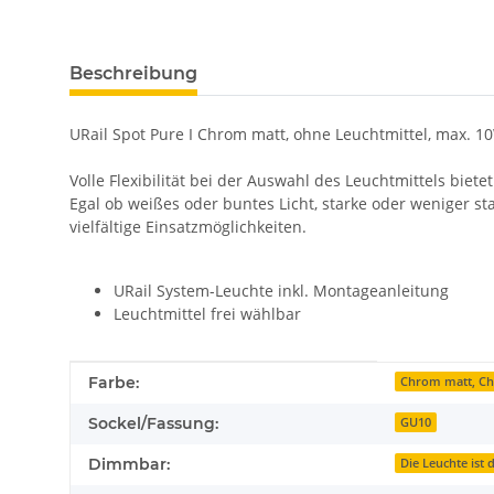
Beschreibung
URail Spot Pure I Chrom matt, ohne Leuchtmittel, max. 
Volle Flexibilität bei der Auswahl des Leuchtmittels biet
Egal ob weißes oder buntes Licht, starke oder weniger st
vielfältige Einsatzmöglichkeiten.
URail System-Leuchte inkl. Montageanleitung
Leuchtmittel frei wählbar
Produkteigenschaft
Wert
Farbe:
Chrom matt, C
Sockel/Fassung:
GU10
Dimmbar:
Die Leuchte ist