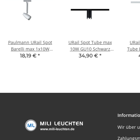
Paulmann URail Spot
URail Spot Tube max
URai
Barelli max 1x10W
10W GU10 Schwarz
Tube 
GU10 Chrom
matt/Chrom 230V
max. 10
18,19 €
*
34,90 €
*
matt/Chrom 230V
230V W
Metall
Informati
Wir über 
Zahlungsm