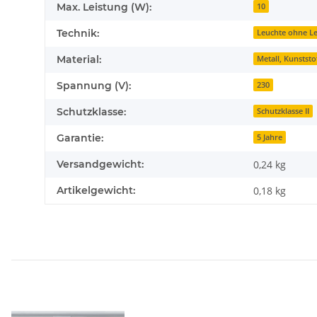
Max. Leistung (W):
10
Technik:
Leuchte ohne Le
Material:
Metall, Kunststo
Spannung (V):
230
Schutzklasse:
Schutzklasse II
Garantie:
5 Jahre
Versandgewicht:
0,24 kg
Artikelgewicht:
0,18
kg