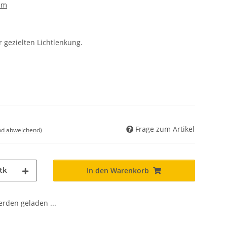
em
r gezielten Lichtlenkung.
Frage zum Artikel
nd abweichend)
tk
In den Warenkorb
den geladen ...