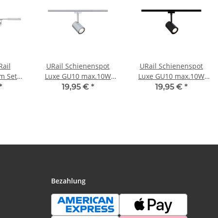
ail
URail Schienenspot
URail Schienenspot
m Set
Luxe GU10 max.10W
Luxe GU10 max.10W
W GU10
dimmbar 230V Chrom
dimmbar 230V Schwarz
*
19,95 €
*
19,95 €
*
Chrom
matt
matt
 1m
Bezahlung