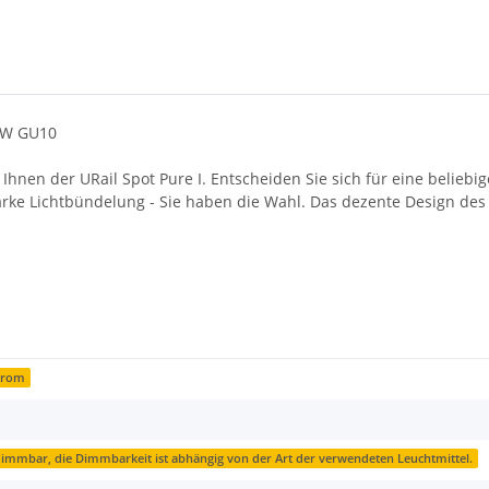
10W GU10
et Ihnen der URail Spot Pure I. Entscheiden Sie sich für eine belieb
arke Lichtbündelung - Sie haben die Wahl. Das dezente Design des 
hrom
 dimmbar, die Dimmbarkeit ist abhängig von der Art der verwendeten Leuchtmittel.