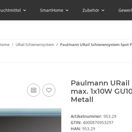
euchtmittel
SmartHome
Zubehör
Gewer
steme
URail Schienensystem
Paulmann URail Schienensystem Spot 
Paulmann URail 
max. 1x10W GU1
Metall
Artikelnummer:
953.29
GTIN:
4000870953297
HAN:
953.29