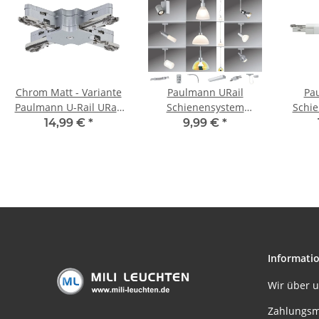
Chrom Matt - Variante
Paulmann URail
Pa
Paulmann U-Rail URail
Schienensystem
Schie
230V Schienensystem
Light&Easy MAX
Ver
14,99 €
*
9,99 €
*
Stangensystem
Verbinder max. 1000W
100
Zubehör Komponenten
Chrom matt 230V
Metall
Informati
Wir über 
Zahlungsm