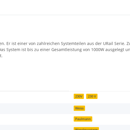
ten. Er ist einer von zahlreichen Systemteilen aus der URail Seri
 Das System ist bis zu einer Gesamtleistung von 1000W ausgelegt u
t.
230V
230 V
Weiss
Paulmann
Wandmontage