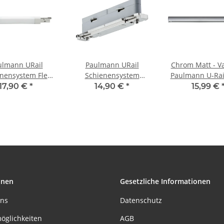
ulmann URail
Paulmann URail
Chrom Matt - Va
nensystem Flex
Schienensystem
Paulmann U-Rai
binder II max.
Light&Easy Linien
230V Schienen
17,90 €
*
14,90 €
*
15,99 €
0W Weiß 230V
Verbinder 230V Metall
Stangensys
Kunststoff
Zubehör Kompo
onen
Gesetzliche Informationen
uns
Datenschutz
öglichkeiten
AGB