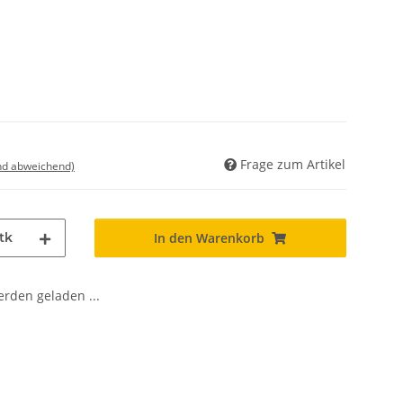
Frage zum Artikel
nd abweichend)
tk
In den Warenkorb
den geladen ...