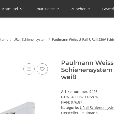
euchtmittel
SmartHome
Zubehör
Gewer
steme
URail Schienensystem
Paulmann Weiss U-Rail URail 230V Sc
Paulmann Weiss 
Schienensystem
weiß
Artikelnummer:
9426
GTIN:
4000870976876
HAN:
976.87
Kategorie:
URail Schienensyst
Hersteller:
Paulmann