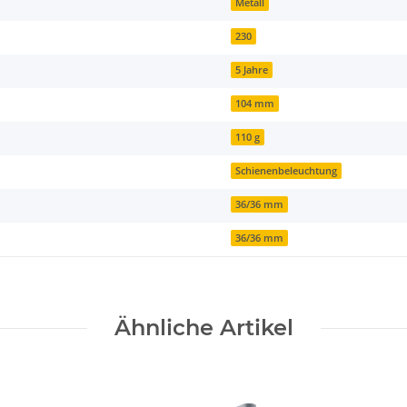
Metall
230
5 Jahre
104 mm
110 g
Schienenbeleuchtung
36/36 mm
36/36 mm
Ähnliche Artikel