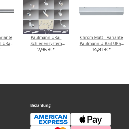
riante
Paulmann URail
Chrom Matt - Variante
l URail
Schienensystem
Paulmann U-Rail URail
system
Light&Easy MAX
230V Schienensystem
*
7,95 €
*
14,81 €
*
tem
Verbinder max. 1000W
Stangensystem
nenten
Weiß 230V Metall
Zubehör Komponenten
Bezahlung