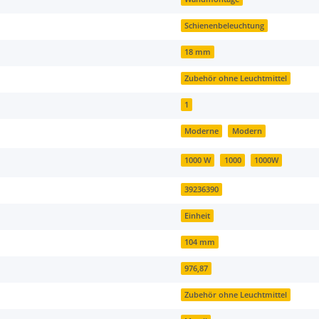
Schienenbeleuchtung
18 mm
Zubehör ohne Leuchtmittel
1
Moderne
Modern
1000 W
1000
1000W
39236390
Einheit
104 mm
976,87
Zubehör ohne Leuchtmittel