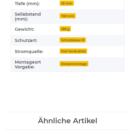
Tiefe (mm):
26 mm
Seilabstand
160 mm
(mm):
Gewicht:
260 g
Schutzart:
Schutzklasse III
Stromquelle:
Fest Verdrahtet
Montageort
Deckenmontage
Vorgabe:
Ähnliche Artikel