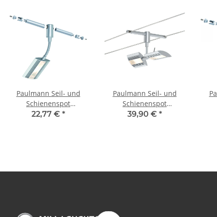
Paulmann Seil- und
Paulmann Seil- und
Pa
Schienenspot
Schienenspot
CombiSystems Linear
CombiSystems Linear
Com
22,77 €
*
39,90 €
*
1x6W Chrom matt
2x6W Chrom matt
Ch
230/12V Metall
230/12V Metall