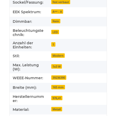
Sockel/Fassung:
fest verbaut
EEK Spektrum:
A++ - A
Dimmbar:
Nein
Beleuchtungste
LED
chnik:
Anzahl der
1
Einheiten:
Stil:
Modern
Max. Leistung
1x3 W
(W):
WEEE-Nummer:
39236390
Breite (mm):
165 mm
Herstellernumm
976,41
er:
Material:
Metall