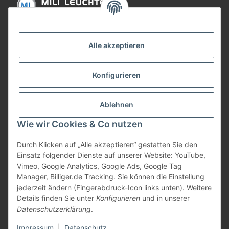
Informationen
Alle akzeptieren
Gesetzliche Informationen
Konfigurieren
Bezahlung
Ablehnen
Wie wir Cookies & Co nutzen
Durch Klicken auf „Alle akzeptieren“ gestatten Sie den
Einsatz folgender Dienste auf unserer Website: YouTube,
Vimeo, Google Analytics, Google Ads, Google Tag
Manager, Billiger.de Tracking. Sie können die Einstellung
jederzeit ändern (Fingerabdruck-Icon links unten). Weitere
Vertrag widerrufen
Details finden Sie unter
Konfigurieren
und in unserer
Datenschutzerklärung
.
* Alle Preise inkl. gesetzlicher USt., zzgl.
Versand
Impressum
|
Datenschutz