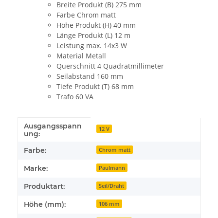
Breite Produkt (B) 275 mm
Farbe Chrom matt
Höhe Produkt (H) 40 mm
Länge Produkt (L) 12 m
Leistung max. 14x3 W
Material Metall
Querschnitt 4 Quadratmillimeter
Seilabstand 160 mm
Tiefe Produkt (T) 68 mm
Trafo 60 VA
Ausgangsspann
Produkteigenschaft
Wert
12 V
ung:
Farbe:
Chrom matt
Marke:
Paulmann
Produktart:
Seil/Draht
Höhe (mm):
106 mm