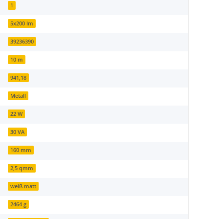
1
5x200 lm
39236390
10 m
941,18
Metall
22 W
30 VA
160 mm
2,5 qmm
weiß matt
2464 g