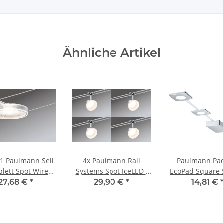
Ähnliche Artikel
 Seil
4x Paulmann Rail
Paulmann Pa
lett Spot Wire
Systems Spot IceLED I
EcoPad Square 
 Systems DC Set
4W Chrom matt
4x2,2W 15VA 
27,68 €
*
29,90 €
*
14,81 €
D II 1x4W Chrom
230V/12V DC
matt 230V/12
t 230V/12V DC
Kunststof
Metall