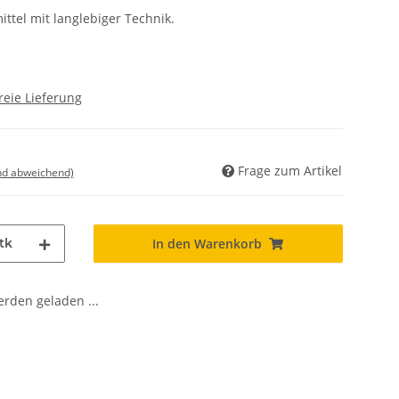
ittel mit langlebiger Technik.
reie Lieferung
Frage zum Artikel
nd abweichend)
tk
In den Warenkorb
den geladen ...