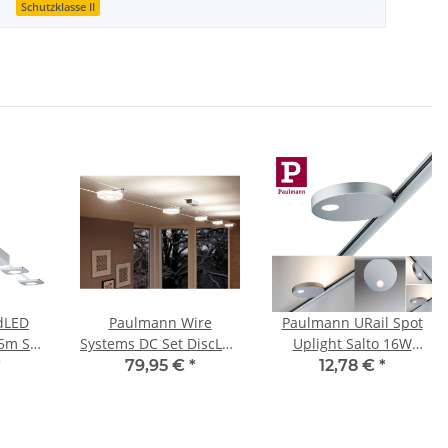
Schutzklasse II
dLED
Paulmann Wire
Paulmann URail Spot
5m Set
Systems DC Set DiscLED
Uplight Salto 16W
Chrom
I 5x4W Chrom/Satin
Chrom matt 230V
*
79,95 €
*
12,78 €
*
V DC
230V/12V DC 30VA
Metall
f
Metall