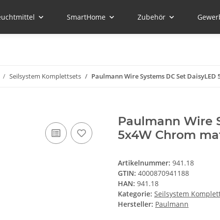
euchtmittel
SmartHome
Zubehör
Gewer
Seilsystem Komplettsets
Paulmann Wire Systems DC Set DaisyLED 
Paulmann Wire 
5x4W Chrom mat
Artikelnummer:
941.18
GTIN:
4000870941188
HAN:
941.18
Kategorie:
Seilsystem Komplet
Hersteller:
Paulmann