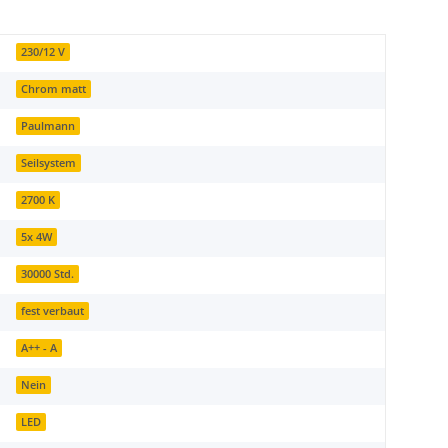
230/12 V
Chrom matt
Paulmann
Seilsystem
2700 K
5x 4W
30000 Std.
fest verbaut
A++ - A
Nein
LED