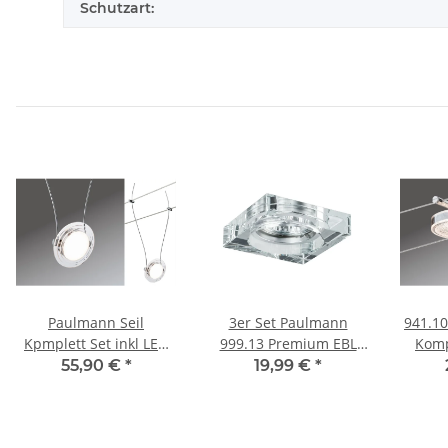
Schutzart:
Paulmann Seil
3er Set Paulmann
941.101 Paulmann
Kpmplett Set inkl LED
999.13 Premium EBL
Komp
Leuchten 6x4W Twist
Set Cristal Quadro max.
Disk
55,90 €
*
19,99 €
*
Coin 2700K warmweiß
3x35W GU10 Klar/Glas
DiscLE
6 Seilleuchten
mat