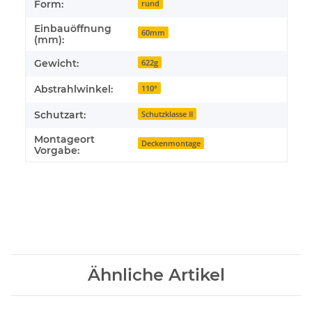
Form:
rund
Einbauöffnung
60mm
(mm):
Gewicht:
622g
Abstrahlwinkel:
110°
Schutzart:
Schutzklasse II
Montageort
Deckenmontage
Vorgabe:
Ähnliche Artikel