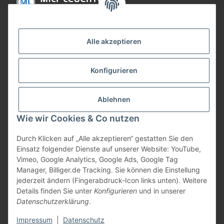
Informationen
Alle akzeptieren
Gesetzliche Informationen
Konfigurieren
Bezahlung
Ablehnen
Wie wir Cookies & Co nutzen
Durch Klicken auf „Alle akzeptieren“ gestatten Sie den
Einsatz folgender Dienste auf unserer Website: YouTube,
Vimeo, Google Analytics, Google Ads, Google Tag
Manager, Billiger.de Tracking. Sie können die Einstellung
jederzeit ändern (Fingerabdruck-Icon links unten). Weitere
Vertrag widerrufen
Details finden Sie unter
Konfigurieren
und in unserer
Datenschutzerklärung
.
* Alle Preise inkl. gesetzlicher USt., zzgl.
Versand
Impressum
|
Datenschutz