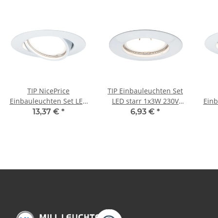
TIP NicePrice
TIP Einbauleuchten Set
Einbauleuchten Set LED
LED starr 1x3W 230V
Einb
schwenkbar 3x3W 230V
GU10 51mm Weiß
sch
13,37 €
*
6,93 €
*
GU10 51mm Weiß
G