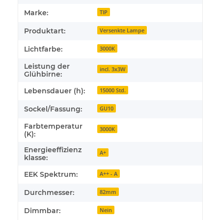
Marke:
TIP
Produktart:
Versenkte Lampe
Lichtfarbe:
3000K
Leistung der
incl. 3x3W
Glühbirne:
Lebensdauer (h):
15000 Std.
Sockel/Fassung:
GU10
Farbtemperatur
3000K
(K):
Energieeffizienz
A+
klasse:
EEK Spektrum:
A++ - A
Durchmesser:
82mm
Dimmbar:
Nein