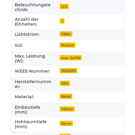
Beleuchtungste
LED
chnik:
Anzahl der
1
Einheiten:
Lichtstrom:
230lm
Stil:
Modern
Max. Leistung
max. 3x10W
(W):
WEEE-Nummer:
39236390
Herstellernumm
3952
er:
Material:
Metall
Einbautiefe
100mm
(mm):
Hohlraumtiefe
85mm
(mm):