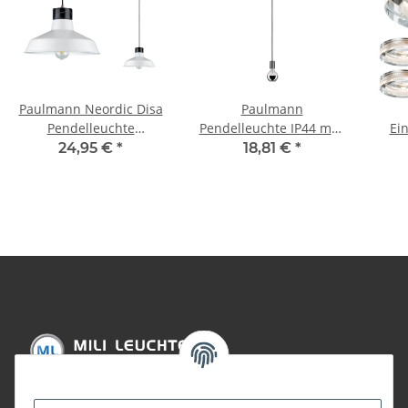
Paulmann Neordic Disa
Paulmann
Pendelleuchte
Pendelleuchte IP44 max
Ei
max.1x20W E27 Weiß
20W E27 Schwarzchrom
GU1
24,95 €
*
18,81 €
*
matt/Schwarz 230V
230V Metall
Metall/Marmor