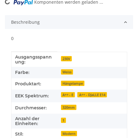
Komponenten werden geladen ...
Loading...
Beschreibung
0
Ausgangsspann
Produkteigenschaft
Wert
230V
ung:
Farbe:
Weiss
Produktart:
Hängelampe
A++ - E
A++ - DJaLLE E14
EEK Spektrum:
Durchmesser:
320mm
Anzahl der
1
Einheiten:
Stil:
Modern