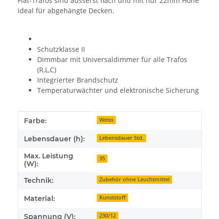
Flat-Trafos sind äusserst flach und mit nur 22mm Höhe
ideal für abgehängte Decken.
Schutzklasse II
Dimmbar mit Universaldimmer für alle Trafos
(R,L,C)
Integrierter Brandschutz
Temperaturwächter und elektronische Sicherung
Produkteigenschaft
Wert
Farbe:
Weiss
Lebensdauer (h):
Lebensdauer Std.
Max. Leistung
35
(W):
Technik:
Zubehör ohne Leuchtmittel
Material:
Kunststoff
Spannung (V):
230/12