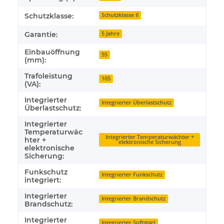
Schutzklasse:
Schutzklasse II
Garantie:
5 Jahre
Einbauöffnung
55
(mm):
Trafoleistung
105
(VA):
Integrierter
Integrierter Überlastschutz
Überlastschutz:
Integrierter
Temperaturwäc
Integrierter Temperaturwächter +
hter +
elektronische Sicherung
elektronische
Sicherung:
Funkschutz
Integrierter Funkschutz
integriert:
Integrierter
Integrierter Brandschutz
Brandschutz:
Integrierter
Integrierter Softstart