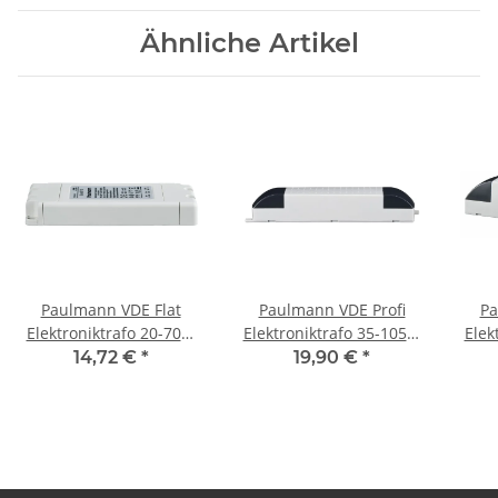
Ähnliche Artikel
Paulmann VDE Flat
Paulmann VDE Profi
Pa
Elektroniktrafo 20-70W
Elektroniktrafo 35-105W
Elek
230/12V 70VA Weiß
230/12V 105VA
14,72 €
*
19,90 €
*
Grau/Schwarz