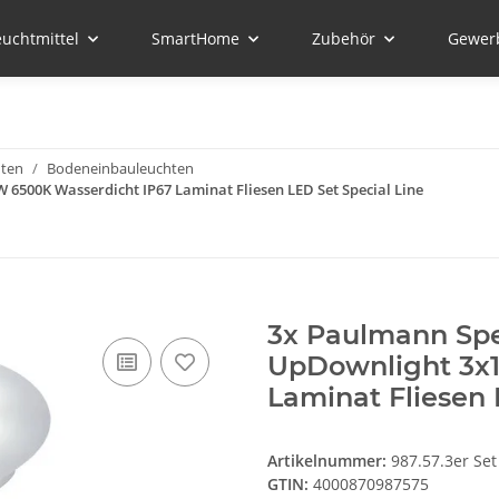
euchtmittel
SmartHome
Zubehör
Gewer
hten
Bodeneinbauleuchten
6500K Wasserdicht IP67 Laminat Fliesen LED Set Special Line
3x Paulmann Spe
UpDownlight 3x
Laminat Fliesen 
Artikelnummer:
987.57.3er Set
GTIN:
4000870987575