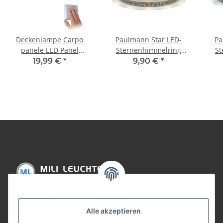
Deckenlampe Carpo
Paulmann Star LED-
Pa
panele LED Panel
Sternenhimmelring
St
WarmDim 300x300mm
2700K für
19,99 €
*
9,90 €
*
16W Chrom 230V Metall
Einbauleuchten 1,5W
12V
Ei
Informationen
Alle akzeptieren