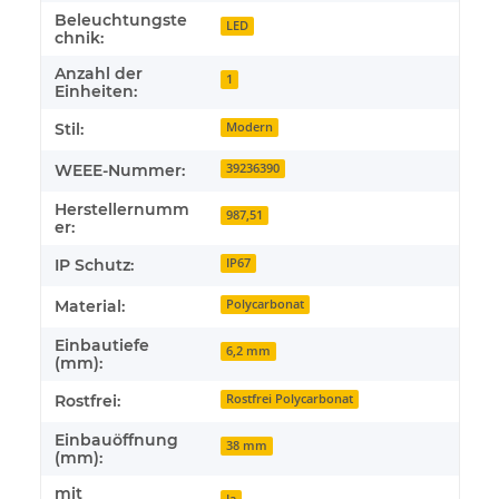
Beleuchtungste
LED
chnik:
Anzahl der
1
Einheiten:
Stil:
Modern
WEEE-Nummer:
39236390
Herstellernumm
987,51
er:
IP Schutz:
IP67
Material:
Polycarbonat
Einbautiefe
6,2 mm
(mm):
Rostfrei:
Rostfrei Polycarbonat
Einbauöffnung
38 mm
(mm):
mit