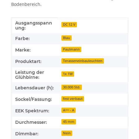
Bodenbereich.
Ausgangsspann
Produkteigenschaft
Wert
DC 12 V
ung:
Farbe:
Blau
Marke:
Paulmann
Produktart:
Terasseneinbauleuchten
Leistung der
1x 1W
Glühbirne:
Lebensdauer (h):
30.000 Std.
Sockel/Fassung:
fest verbaut
EEK Spektrum:
A++ - A
Durchmesser:
45 mm
Dimmbar:
Nein