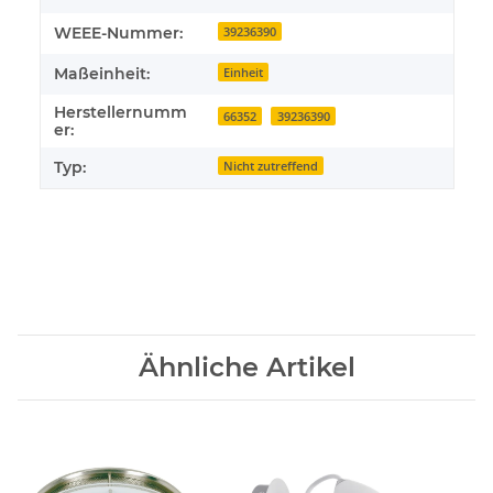
WEEE-Nummer:
39236390
Maßeinheit:
Einheit
Herstellernumm
66352
39236390
er:
Typ:
Nicht zutreffend
Ähnliche Artikel