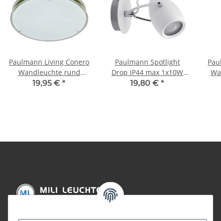
Paulmann Living Conero
Paulmann Spotlight
Pau
Wandleuchte rund
Drop IP44 max 1x10W
Wa
275mm 1x80W R7s Opal
GU10 Weiß/Chrom 230V
1x1
19,95 €
*
19,80 €
*
230V Metall/Glas
Metall
geb