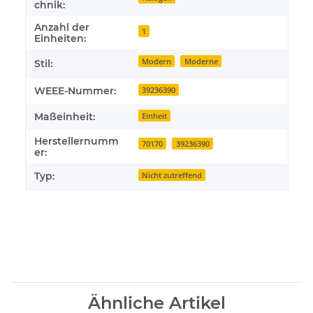
chnik:
Anzahl der
1
Einheiten:
Modern
Moderne
Stil:
WEEE-Nummer:
39236390
Maßeinheit:
Einheit
Herstellernumm
70170
39236390
er:
Typ:
Nicht zutreffend
Ähnliche Artikel