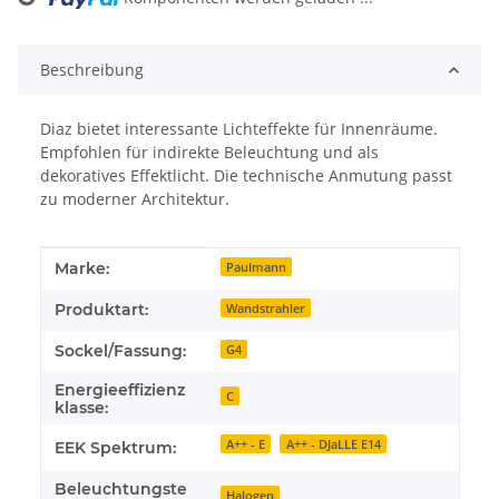
Loading...
Beschreibung
Diaz bietet interessante Lichteffekte für Innenräume.
Empfohlen für indirekte Beleuchtung und als
dekoratives Effektlicht. Die technische Anmutung passt
zu moderner Architektur.
Produkteigenschaft
Wert
Marke:
Paulmann
Produktart:
Wandstrahler
Sockel/Fassung:
G4
Energieeffizienz
C
klasse:
A++ - E
A++ - DJaLLE E14
EEK Spektrum:
Beleuchtungste
Halogen