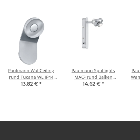
Paulmann WallCeiling
Paulmann Spotlights
Pau
rund Tucana WL IP44
MAC² rund Balken
Wan
LED 1x4,5W Alu
1x20W GU4 Chrom matt
E2
13,82 €
*
14,62 €
*
eloxiert/Klar 230V
230/12V 60VA Kunststoff
Metall/Acryl